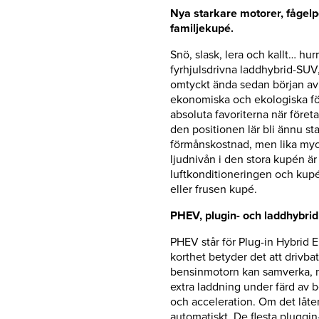
Nya starkare motorer, fågel
familjekupé.
Snö, slask, lera och kallt… hurr
fyrhjulsdrivna laddhybrid-SUV
omtyckt ända sedan början av 
ekonomiska och ekologiska förd
absoluta favoriterna när företag
den positionen lär bli ännu st
förmånskostnad, men lika myck
ljudnivån i den stora kupén är
luftkonditioneringen och kupév
eller frusen kupé.
PHEV, plugin- och laddhybrid
PHEV står för Plug-in Hybrid El
korthet betyder det att drivba
bensinmotorn kan samverka, men
extra laddning under färd av
och acceleration. Om det låter
automatiskt. De flesta pluggin