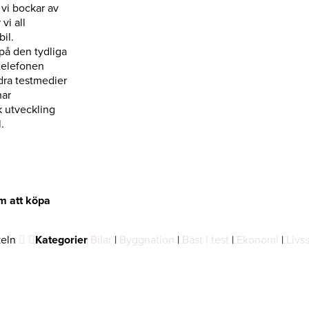
vi bockar av
vi all
il.
på den tydliga
telefonen
dra testmedier
har
k utveckling
.
om att köpa
keln
Kategorier
Bilar
|
Byggnation
|
Bäst i test
|
Ekonomi
|
Livss