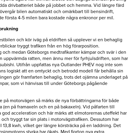
 ladda drivbatteriet både på jobbet och hemma. Vid längre färd
 övergår bilen automatiskt och omärkbart till bensindrift,
de första 4-5 milen bara kostade några enkronor per mil.
brukning
estbilen och kör iväg på eldriften så upplever vi en behaglig
blickar tryggt trafiken från en hög förarposition.
ig och medan Göteborgs medtrafikanter kämpar och svär i den
en uppvärmda ratten, men ännu mer för fyrhjulsdriften, som har
Mitsubishi. Utifrån uppfattas nya Outlander PHEV nog inte som
änns logiskt att en omtyckt och betrodd modell får behålla sin
ngen gör framfarten behaglig, trots det ojämna underlaget på
umpar, som vi hänvisas till under Göteborgs pågående
ute på motorvägen så märks de nya förbättringarna för både
(en på framaxeln och en på bakaxeln). Vid påfarten till
a god acceleration och här märks att elmotorernas uteffekt har
t och tryggt tar sin plats i motorvägstrafiken. Dessutom har
ill 13,8 kwh, vilket ger längre körsträcka på en laddning. Det
sinmotorns styrka har ökats. Med fjorton nya extra