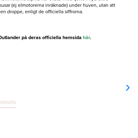
 kusar (ej elmotorerna inräknade) under huven, utan att
n droppe, enligt de officiella siffrorna.
utlander på deras officiella hemsida
här
.
NINGEN