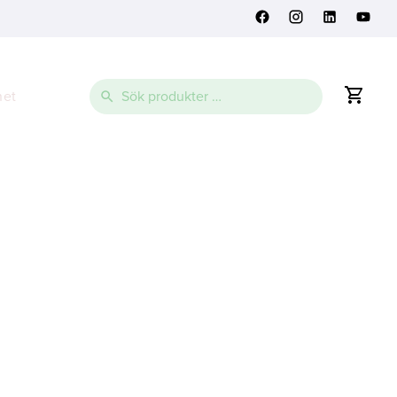
Sök
net
efter: