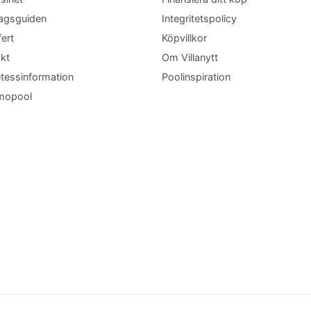
agsguiden
Integritetspolicy
fert
Köpvillkor
kt
Om Villanytt
tessinformation
Poolinspiration
mopool