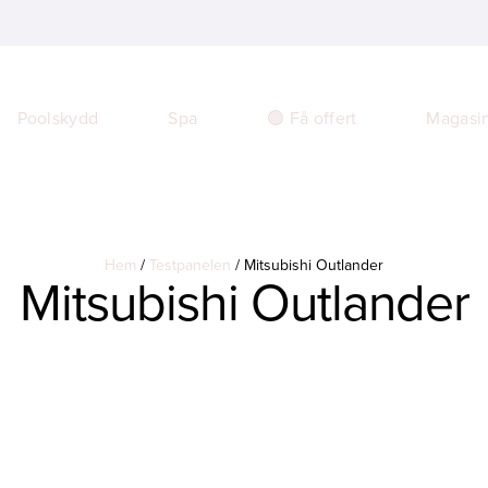
🟢 Få offert
Magasi
Poolskydd
Spa
Hem
/
Testpanelen
/
Mitsubishi Outlander
Mitsubishi Outlander