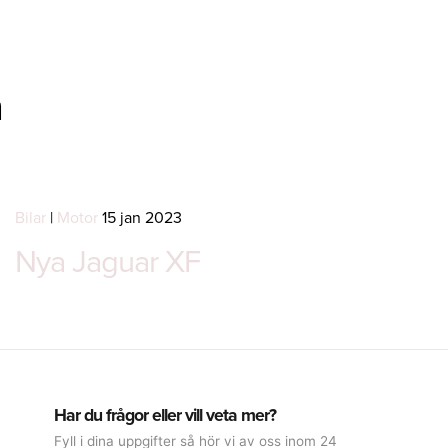
n
Bilar
|
Motor
15 jan 2023
Nya Jaguar XF
Har du frågor eller vill veta mer?
Fyll i dina uppgifter så hör vi av oss inom 24