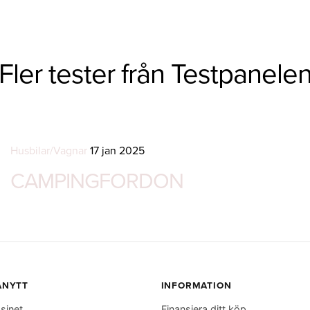
Fler tester från Testpanele
Husbilar/Vagnar
17 jan 2025
CAMPINGFORDON
ANYTT
INFORMATION
sinet
Finansiera ditt köp