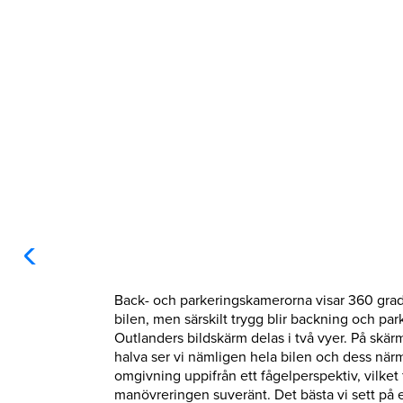
Back- och parkeringskamerorna visar 360 gra
bilen, men särskilt trygg blir backning och par
Outlanders bildskärm delas i två vyer. På skä
halva ser vi nämligen hela bilen och dess när
omgivning uppifrån ett fågelperspektiv, vilket 
manövreringen suveränt. Det bästa vi sett på 