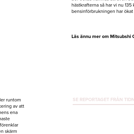
hästkrafterna så har vi nu 135
bensinförbrukningen har ökat e
Läs ännu mer om Mitsubshi O
SE REPORTAGET FRÅN TID
der runtom
kering av att
rmens ena
maste
förenklar
en skärm