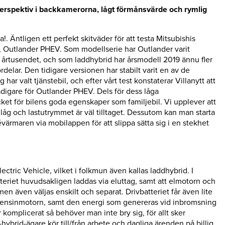
perspektiv i backkamerorna, lågt förmånsvärde och rymlig
a!. Äntligen ett perfekt skitväder för att testa Mitsubishis
, Outlander PHEV. Som modellserie har Outlander varit
årtusendet, och som laddhybrid har årsmodell 2019 ännu fler
elar. Den tidigare versionen har stabilt varit en av de
 har valt tjänstebil, och efter vårt test konstaterar Villanytt att
adigare för Outlander PHEV. Dels för dess låga
et för bilens goda egenskaper som familjebil. Vi upplever att
 låg och lastutrymmet är väl tilltaget. Dessutom kan man starta
ärmaren via mobilappen för att slippa sätta sig i en stekhet
ectric Vehicle, vilket i folkmun även kallas laddhybrid. I
tteriet huvudsakligen laddas via eluttag, samt att elmotorn och
 även väljas enskilt och separat. Drivbatteriet får även lite
 bensinmotorn, samt den energi som genereras vid inbromsning
 komplicerat så behöver man inte bry sig, för allt sker
-hybrid-ägare kör till/från arbete och dagliga ärenden på billig