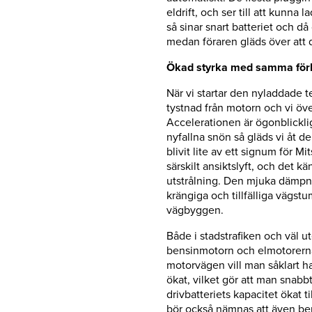
eldrift, och ser till att kunna
så sinar snart batteriet och då
medan föraren gläds över att 
Ökad styrka med samma för
När vi startar den nyladdade t
tystnad från motorn och vi över
Accelerationen är ögonblickl
nyfallna snön så gläds vi åt d
blivit lite av ett signum för 
särskilt ansiktslyft, och det k
utstrålning. Den mjuka dämpni
krängiga och tillfälliga vägst
vägbyggen.
Både i stadstrafiken och väl 
bensinmotorn och elmotorerna 
motorvägen vill man såklart h
ökat, vilket gör att man snabb
drivbatteriets kapacitet ökat t
bör också nämnas att även ben