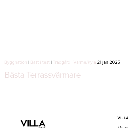
Byggnation
|
Bäst i test
|
Trädgård
|
Värme/Kyla
21 jan 2025
Bästa Terrassvärmare
VILL
Maga