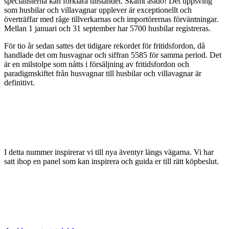
specialisterna kan förklara tillståndet. Skämt åsido! Det uppsving
som husbilar och villavagnar upplever är exceptionellt och
överträffar med råge tillverkarnas och importörernas förväntningar.
Mellan 1 januari och 31 september har 5700 husbilar registreras.
För tio år sedan sattes det tidigare rekordet för fritidsfordon, då
handlade det om husvagnar och siffran 5585 för samma period. Det
är en milstolpe som nåtts i försäljning av fritidsfordon och
paradigmskiftet från husvagnar till husbilar och villavagnar är
definitivt.
I detta nummer inspirerar vi till nya äventyr längs vägarna. Vi har
satt ihop en panel som kan inspirera och guida er till rätt köpbeslut.