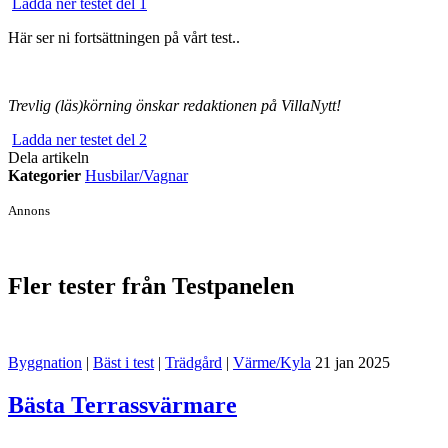
Ladda ner testet del 1
Här ser ni fortsättningen på vårt test..
Trevlig (läs)körning önskar redaktionen på VillaNytt!
Ladda ner testet del 2
Dela artikeln
Kategorier
Husbilar/Vagnar
Annons
Fler tester från Testpanelen
Byggnation
|
Bäst i test
|
Trädgård
|
Värme/Kyla
21 jan 2025
Bästa Terrassvärmare