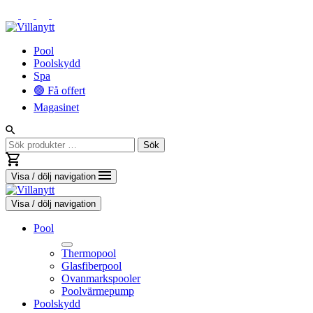
Vidare
Pool
till
Poolskydd
innehåll
Spa
🟢 Få offert
Magasinet
Sök
Sök
efter:
Visa / dölj navigation
Visa / dölj navigation
Pool
Thermopool
Glasfiberpool
Ovanmarkspooler
Poolvärmepump
Toggle
Poolskydd