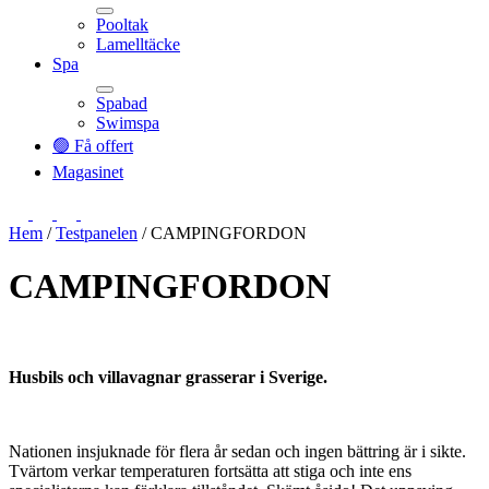
Pooltak
Lamelltäcke
Toggle
Spa
Spabad
Swimspa
Toggle
🟢 Få offert
Magasinet
Hem
/
Testpanelen
/
CAMPINGFORDON
CAMPINGFORDON
Husbils och villavagnar grasserar i Sverige.
Nationen insjuknade för flera år sedan och ingen bättring är i sikte.
Tvärtom verkar temperaturen fortsätta att stiga och inte ens