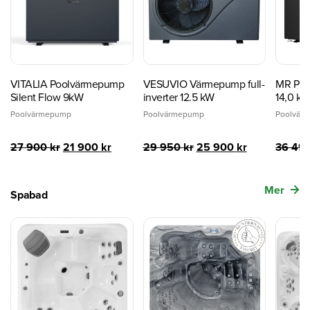
VITALIA Poolvärmepump
VESUVIO Värmepump full-
MR PER
Silent Flow 9kW
inverter 12.5 kW
14,0 k
Poolvärmepump
Poolvärmepump
Poolvär
Det
Det
Det
Det
27 900
kr
21 900
kr
29 950
kr
25 900
kr
36 49
ursprungliga
nuvarande
ursprungliga
nuvarande
priset
priset
priset
priset
var:
är:
var:
är:
Mer
Spabad
27
21
29
25
900 kr.
900 kr.
950 kr.
900 kr.