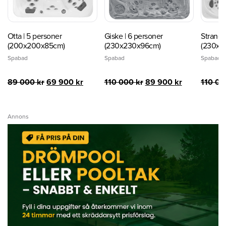
Otta | 5 personer
Giske | 6 personer
Stranda
(200x200x85cm)
(230x230x96cm)
(230x2
Spabad
Spabad
Spabad
Det
Det
Det
Det
89 000
kr
69 900
kr
110 000
kr
89 900
kr
110 0
ursprungliga
nuvarande
ursprungliga
nuvarande
priset
priset
priset
priset
var:
är:
var:
är:
Annons
89
69
110
89
000 kr.
900 kr.
000 kr.
900 kr.