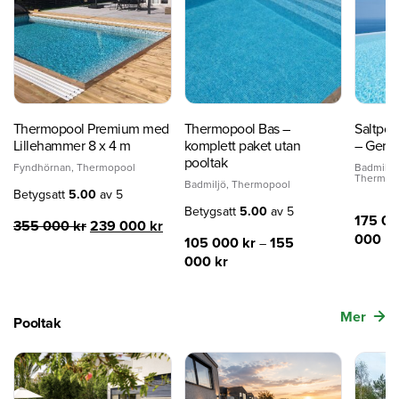
Thermopool Premium med
Thermopool Bas –
Saltpoo
Lillehammer 8 x 4 m
komplett paket utan
– Ger e
pooltak
Fyndhörnan
,
Thermopool
Badmiljö
Thermop
Badmiljö
,
Thermopool
Betygsatt
5.00
av 5
Betygsatt
5.00
av 5
175 0
Det
Det
355 000
kr
239 000
kr
000
kr
ursprungliga
nuvarande
105 000
kr
155
–
priset
priset
000
kr
var:
är:
355
239
000 kr.
000 kr.
Mer
Pooltak