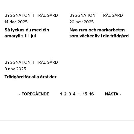
BYGGNATION
|
TRÄDGÅRD
BYGGNATION
|
TRÄDGÅRD
14 dec 2025
20 nov 2025
Så lyckas du med din
Nya rum och markarbeten
amaryllis till jul
som väcker liv i din trädgård
BYGGNATION
|
TRÄDGÅRD
9 nov 2025
Trädgård för alla årstider
FÖREGÅENDE
1
2
3
4
…
15
16
NÄSTA