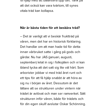
få hjälp med att balansera upp det. Tänk på
att det också kan vara tvärtom, till synes
vitala träd kan kollapsa.
När är bästa tiden för att beskära träd?
– Det är vanligt att vi beskär fruktträd på
våren, men det har en historisk förklaring.
Det handlar om att man hade tid för detta
innan vårbruket satte i gång på gods och
gårdar. Nu har JAS (januari, augusti,
september) letat in sig i folksjälen och vi kan
ibland tycka att det satt sig lite väl hårt. Som
arborister jobbar vi med träd året runt och
ett tips för att få hjälp snabbt är att höra av
sig nu i början av året. Dessutom är det
lättare att se strukturen under vintern när
trädet är avlövat och man ser ramverket. Sätt
strukturen inför våren, både för trädets och
för din egen skull! avslutar Oskar Schönning.