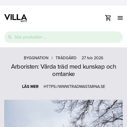
Visa
/
dölj
Vidare
navig
Sök
till
efter:
innehåll
e
Thermopool
Pooltak
Spabad
e
BYGGNATION
|
TRÄDGÅRD
27 feb 2026
Arboristen: Vårda träd med kunskap och
Glasfiberpool
Lamelltäcke
Swimspa
e
omtanke
Ovanmarkspooler
LÄS MER
HTTPS://WWW.TRADMASTARNA.SE
Poolvärmepump