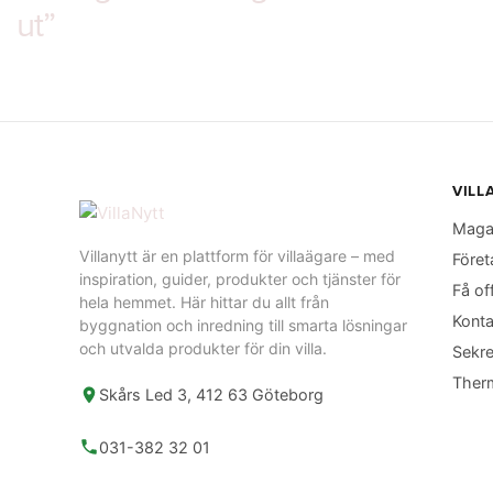
ut”
VILL
Maga
Villanytt är en plattform för villaägare – med
Föret
inspiration, guider, produkter och tjänster för
Få of
hela hemmet. Här hittar du allt från
Konta
byggnation och inredning till smarta lösningar
och utvalda produkter för din villa.
Sekre
Ther
Skårs Led 3, 412 63 Göteborg
031-382 32 01