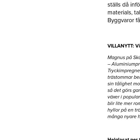
ställs då in
materials, t
Byggvaror få
VILLANYTT: Vil
Magnus på Skå
– Aluminiumprof
Tryckimpregner
trästommar behö
sin tålighet mo
så det görs gan
växer i popular
blir lite mer r
hyllor på en t
många nyare hus
Helglasat ner 