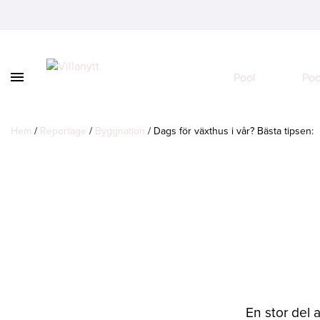
Visa
Pool
Poo
Vidare
/
till
dölj
innehåll
navigation
Hem
/
Reportage
/
Byggnation
/
Dags för växthus i vår? Bästa tipsen:
En stor del a