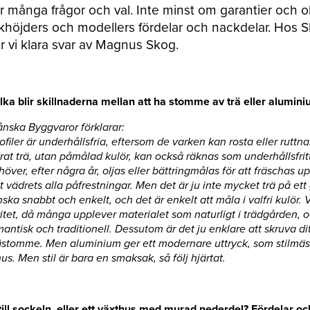
för många frågor och val. Inte minst om garantier och o
akhöjders och modellers fördelar och nackdelar. Hos 
r vi klara svar av Magnus Skog.
ka blir skillnaderna mellan att ha stomme av trä eller alumini
nska Byggvaror förklarar:
iler är underhållsfria, eftersom de varken kan rosta eller ruttna
at trä, utan påmålad kulör, kan också räknas som underhållsfrit
ver, efter några år, oljas eller bättringmålas för att fräschas u
t vädrets alla påfrestningar. Men det är ju inte mycket trä på ett
ska snabbt och enkelt, och det är enkelt att måla i valfri kulör. 
itet, då många upplever materialet som naturligt i trädgården, oc
omantisk och traditionell. Dessutom är det ju enklare att skruva di
rästomme. Men aluminium ger ett modernare uttryck, som stilmäs
. Men stil är bara en smaksak, så följ hjärtat.
till sockeln, eller ett växthus med murad nederdel? Fördelar o