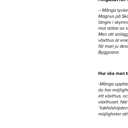
– Många tycker
Magnus på Skå
längre i skymn
mot stötar av s
Men att anlägg
växthus är enkl
får man ju des
Byggvaror.
Hur ska man tä
-Många upptäcke
du har möjligh
ett växthus, o
växthuset. När
”takfotshöjden
möjligheter at