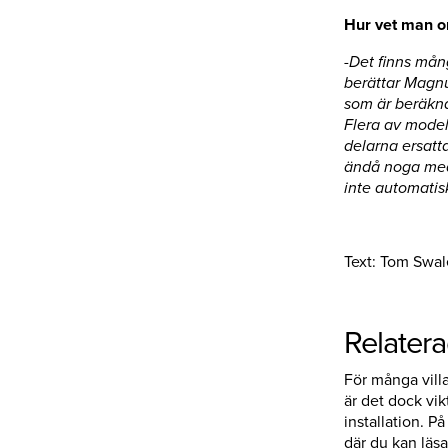
Hur vet man o
-Det finns mån
berättar Magnu
som är beräkna
Flera av model
delarna ersatt
ändå noga med 
inte automatisk
Text: Tom Swal
Relater
För många vill
är det dock vik
installation. På
där du kan läsa