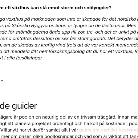
m ett växthus kan stå emot storm och snötyngder?
ga växthus på marknaden som inte är skapade för det nordiska k
s på Skånska Byggvaror. Snön är tyngre än de flesta anar. Men 
de för snömängderna ända upp till zon tre, och det är unikt p
lerna omfattas dessutom av sex års stormgaranti. Det betyder at
a, om de skadas av kraftig vind trots att de var korrekt monterad
att meddela ditt hemförsäkringsbolag att du har ett växthus, fö
t i alla försäkringar.
es
ade guider
aägare är poolen en naturlig del av en trivsam trädgård. Innan m
tigt att planera projektet ordentligt och ha koll på kostnader, po
 Villanytt har vi därför samlat allt i vår
guide om vad det kostar at
 mer om priser, olika poollösningar och vad som är viktigt att tän