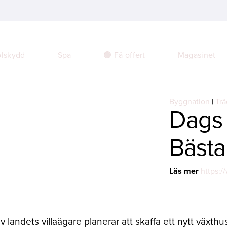
🟢 Få offert
Magasinet
lskydd
Spa
Byggnation
|
Trä
Dags 
Bästa
Läs mer
https:/
v landets villaägare planerar att skaffa ett nytt växthus