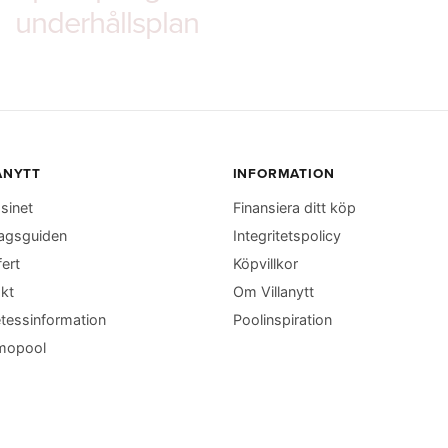
underhållsplan
ANYTT
INFORMATION
sinet
Finansiera ditt köp
agsguiden
Integritetspolicy
fert
Köpvillkor
kt
Om Villanytt
tessinformation
Poolinspiration
mopool