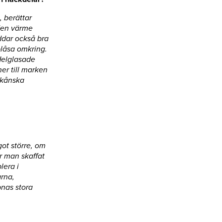
 berättar
den värme
ddar också bra
blåsa omkring.
Helglasade
er till marken
Skånska
got större, om
r man skaffat
lera i
rna,
pnas stora