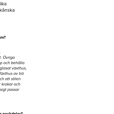
lika
Skånska
um?
.
t. Övriga
pp och behålla
 glasat växthus,
Växthus av trä
h att stilen
t krokar och
sigt passar
ch nackdelar?