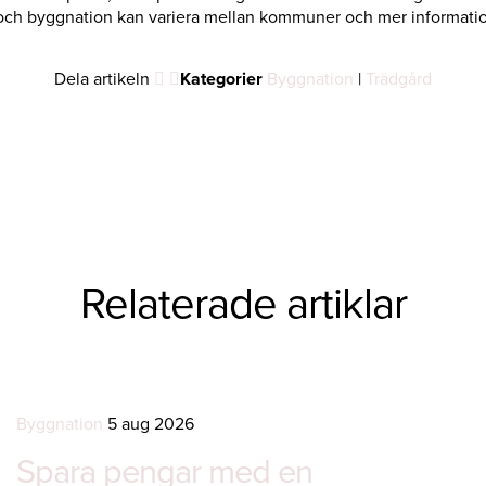
och byggnation kan variera mellan kommuner och mer informatio
Dela artikeln
Kategorier
Byggnation
|
Trädgård
Relaterade artiklar
Byggnation
5 aug 2026
Spara pengar med en