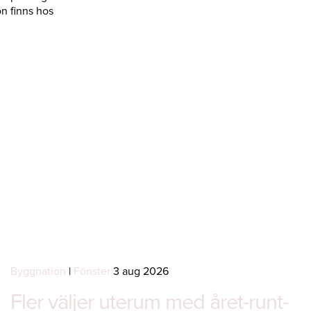
n finns hos
Byggnation
|
Fönster
3 aug 2026
Fler väljer uterum med året-runt-