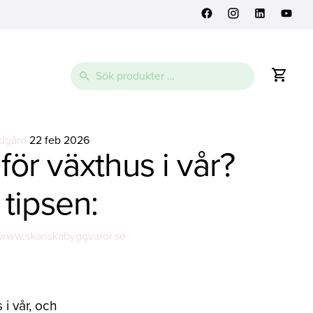
Sök
efter:
dgård
22 feb 2026
för växthus i vår?
 tipsen:
/www.skanskabyggvaror.se
 i vår, och