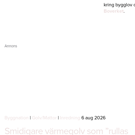
kring bygglov 
Boverket
.
Annons
Byggnation
|
Golv/Mattor
|
Inredning
6 aug 2026
Smidigare värmegolv som ”rullas