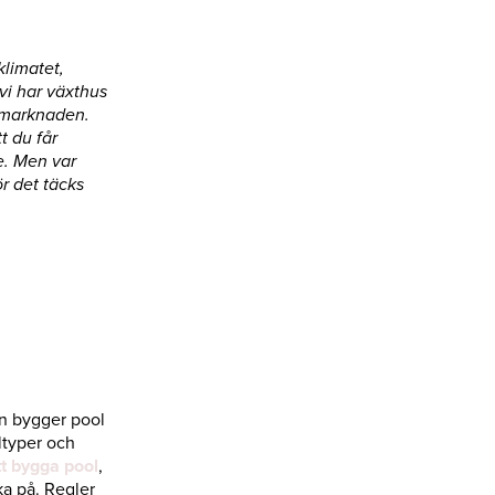
limatet,
vi har växthus
å marknaden.
t du får
e. Men var
r det täcks
an bygger pool
oltyper och
t bygga pool
,
ka på. Regler