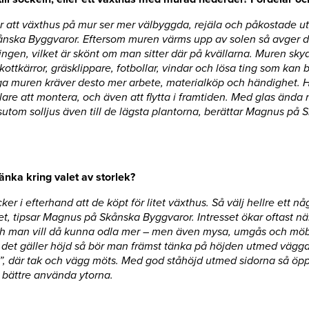
 att växthus på mur ser mer välbyggda, rejäla och påkostade ut,
nska Byggvaror. Eftersom muren värms upp av solen så avger 
ingen, vilket är skönt om man sitter där på kvällarna. Muren sky
kottkärror, gräsklippare, fotbollar, vindar och lösa ting som kan 
a muren kräver desto mer arbete, materialköp och händighet. 
are att montera, och även att flytta i framtiden. Med glas ända n
sutom solljus även till de lägsta plantorna, berättar Magnus på 
nka kring valet av storlek?
r i efterhand att de köpt för litet växthus. Så välj hellre ett nå
et, tipsar Magnus på Skånska Byggvaror. Intresset ökar oftast nä
ch man vill då kunna odla mer – men även mysa, umgås och möb
 det gäller höjd så bör man främst tänka på höjden utmed vägga
”, där tak och vägg möts. Med god ståhöjd utmed sidorna så öp
t bättre använda ytorna.