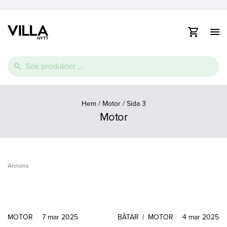
Visa
/
dölj
Vidare
navig
Sök
till
efter:
innehåll
e
Thermopool
Pooltak
Spabad
e
Hem
/
Motor
/
Sida 3
Motor
Glasfiberpool
Lamelltäcke
Swimspa
e
Ovanmarkspooler
Poolvärmepump
Annons
MOTOR
7 mar 2025
BÅTAR
|
MOTOR
4 mar 2025