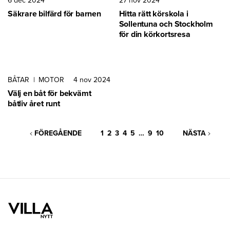
6 dec 2024
27 nov 2024
Säkrare bilfärd för barnen
Hitta rätt körskola i
Sollentuna och Stockholm
för din körkortsresa
BÅTAR
|
MOTOR
4 nov 2024
Välj en båt för bekvämt
båtliv året runt
FÖREGÅENDE
1
2
3
4
5
…
9
10
NÄSTA