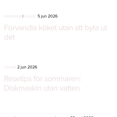
Inredning
|
Livsstil
5 jun 2026
Förvandla köket utan att byta ut
det
Livsstil
2 jun 2026
Resetips för sommaren:
Diskmaskin utan vatten