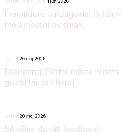
Livsstil
|
Mat & Dryck
1 jun 2026
Framtidens vardagsmat är här –
med massor av smak
Livsstil
26 maj 2026
Dränering: Därför måste husets
grund tas om hand
Livsstil
20 maj 2026
Så väljer du rätt bredband