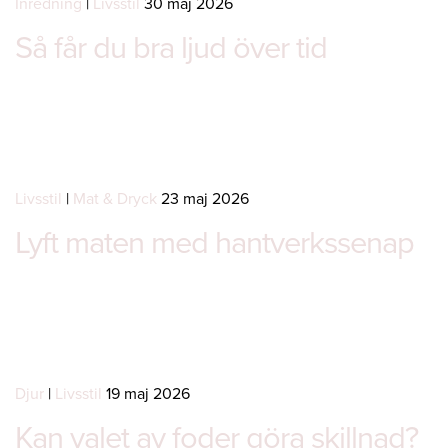
Inredning
|
Livsstil
30 maj 2026
Så får du bra ljud över tid
Livsstil
|
Mat & Dryck
23 maj 2026
Lyft maten med hantverkssenap
Djur
|
Livsstil
19 maj 2026
Kan valet av foder göra skillnad?