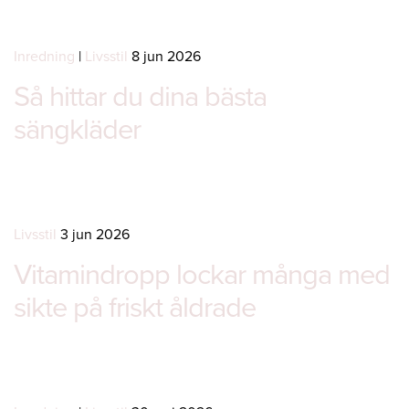
Inredning
|
Livsstil
8 jun 2026
Så hittar du dina bästa
sängkläder
Livsstil
3 jun 2026
Vitamindropp lockar många med
sikte på friskt åldrade