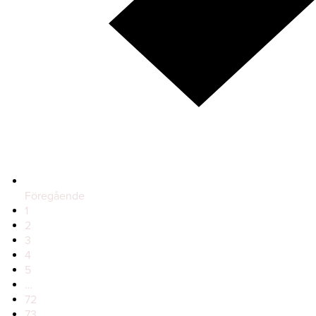
Föregående
1
2
3
4
5
…
72
73