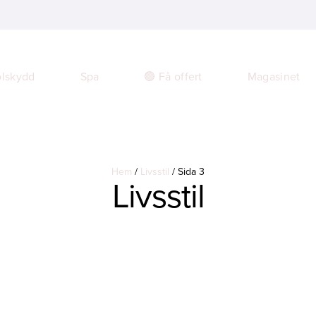
🟢 Få offert
Magasinet
lskydd
Spa
Hem
/
Livsstil
/
Sida 3
Livsstil