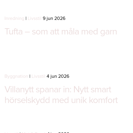
Inredning
|
Livsstil
9 jun 2026
Tufta – som att måla med garn
Byggnation
|
Livsstil
4 jun 2026
Villanytt spanar in: Nytt smart
hörselskydd med unik komfort