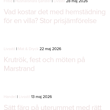
Fritid
|
Hushållsnära tjänster
|
Livsstil
28 maj 2026
Vad kostar det med hemstädning
för en villa? Stor prisjämförelse
Livsstil
|
Mat & Dryck
22 maj 2026
Krutrök, fest och möten på
Marstrand
Handel
|
Livsstil
13 maj 2026
Sätt färg på uterummet med rätt