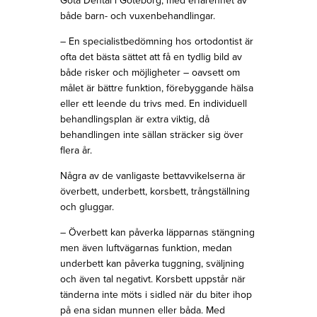
Göta Dental i Göteborg, med erfarenhet av
både barn- och vuxenbehandlingar.
– En specialistbedömning hos ortodontist är
ofta det bästa sättet att få en tydlig bild av
både risker och möjligheter – oavsett om
målet är bättre funktion, förebyggande hälsa
eller ett leende du trivs med. En individuell
behandlingsplan är extra viktig, då
behandlingen inte sällan sträcker sig över
flera år.
Några av de vanligaste bettavvikelserna är
överbett, underbett, korsbett, trångställning
och gluggar.
– Överbett kan påverka läpparnas stängning
men även luftvägarnas funktion, medan
underbett kan påverka tuggning, sväljning
och även tal negativt. Korsbett uppstår när
tänderna inte möts i sidled när du biter ihop
på ena sidan munnen eller båda. Med