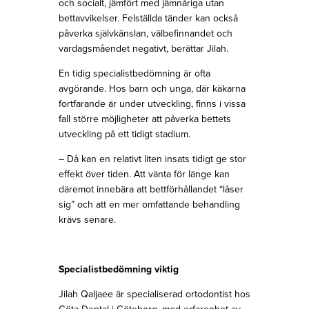
och socialt, jämfört med jämnåriga utan
bettavvikelser. Felställda tänder kan också
påverka självkänslan, välbefinnandet och
vardagsmåendet negativt, berättar Jilah.
En tidig specialistbedömning är ofta
avgörande. Hos barn och unga, där käkarna
fortfarande är under utveckling, finns i vissa
fall större möjligheter att påverka bettets
utveckling på ett tidigt stadium.
– Då kan en relativt liten insats tidigt ge stor
effekt över tiden. Att vänta för länge kan
däremot innebära att bettförhållandet “låser
sig” och att en mer omfattande behandling
krävs senare.
Specialistbedömning viktig
Jilah Qaljaee är specialiserad ortodontist hos