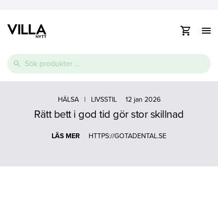
Visa
/
dölj
Vidare
navig
Sök
till
efter:
innehåll
e
Thermopool
Pooltak
Spabad
e
HÄLSA
|
LIVSSTIL
12 jan 2026
Rätt bett i god tid gör stor skillnad
Glasfiberpool
Lamelltäcke
Swimspa
e
Ovanmarkspooler
LÄS MER
HTTPS://GOTADENTAL.SE
Poolvärmepump