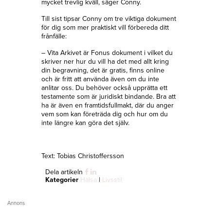
mycket trevlig kväll, säger Conny.
Till sist tipsar Conny om tre viktiga dokument
för dig som mer praktiskt vill förbereda ditt
frånfälle:
– Vita Arkivet är Fonus dokument i vilket du
skriver ner hur du vill ha det med allt kring
din begravning, det är gratis, finns online
och är fritt att använda även om du inte
anlitar oss. Du behöver också upprätta ett
testamente som är juridiskt bindande. Bra att
ha är även en framtidsfullmakt, där du anger
vem som kan företräda dig och hur om du
inte längre kan göra det själv.
Text: Tobias Christoffersson
Dela artikeln
Kategorier
Hälsa
|
Livsstil
Annons