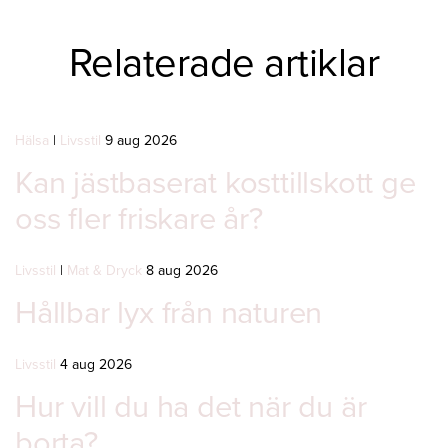
Relaterade artiklar
Hälsa
|
Livsstil
9 aug 2026
Kan jästbaserat kosttillskott ge
oss fler friskare år?
Livsstil
|
Mat & Dryck
8 aug 2026
Hållbar lyx från naturen
Livsstil
4 aug 2026
Hur vill du ha det när du är
borta?