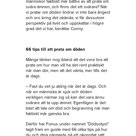
människor faktiskt mår bättre av att prata om
svåra ämnen, och finns det ett svårare? När
vi pratar om döden lindrar vi inte bara ångest
och oro kring det okända, vi får dessutom
perspektiv på livet och uppskattar i högre
grad det vi har, berättar Conny.
66 tips till att prata om döden
Många tänker nog ibland att det vore bra att
prata om hur man vill ha det rent praktiskt
när man dör, men att det vänta, mer tills det
är dags.
– Fast du vet ju aldrig när det är dags. Och
när en människa är sjuk och döden
verkligen närmar sig så kan det vara ännu
svårare att ta upp ämnet. Egentligen är det
bäst att tala om död och begravning när man
faktiskt mår ganska bra.
Därför har Fonus under namnet ”Dödsotyst”
tagit fram en guide med 66 olika tips på hur
du och dina närmaste på ett okonstlat sätt