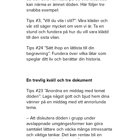
kan närma er ämnet döden. Här följer tre
snabba exempel:
Tips #3, ”Vill du vila i stil?”: Våra kläder och
vår stil säger mycket om vem vi är. Ta en
stund och fundera på hur du vill vara klädd
till den sista vilan.
Tips #24 ”Sätt ihop en låtlista till din
begravning”: Fundera över vilka låtar som
speglar ditt liv och berättar din historia.
En trevlig kväll och tre dokument
Tips #23 ”Anordna en middag med temat
döden”: Laga något gott och bjud hem dina
vänner på en middag med ett annorlunda
tema.
– Att diskutera döden i grupp under
avslappnade umgängesformer kan göra
samtalet lättare och väcka många intressanta
och viktiga tankar. Det kan rentav bli en