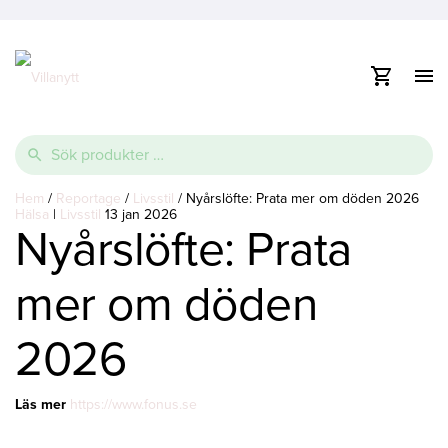
Visa
/
dölj
Vidare
navig
e
till
Sök
innehåll
efter:
e
Thermopool
Pooltak
Spabad
Hem
/
Reportage
/
Livsstil
/
Nyårslöfte: Prata mer om döden 2026
Hälsa
|
Livsstil
13 jan 2026
Nyårslöfte: Prata
e
Glasfiberpool
Lamelltäcke
Swimspa
Ovanmarkspooler
mer om döden
Poolvärmepump
2026
Läs mer
https://www.fonus.se