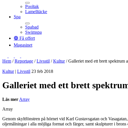
Pooltak
Lamelltäcke
Toggle
Spa
Spabad
Swimspa
Toggle
🟢 Få offert
Magasinet
Hem
/
Reportage
/
Livsstil
/
Kultur
/
Galleriet med ett brett spektrum a
Kultur
|
Livsstil
23 feb 2018
Galleriet med ett brett spektru
Läs mer
Array
Array
Genom skyltfönstren på hörnet vid Karl Gustavsgatan och Vasagatan, syns
oljemålningar i alla möjliga format och färger, samt skulpturer i brons o