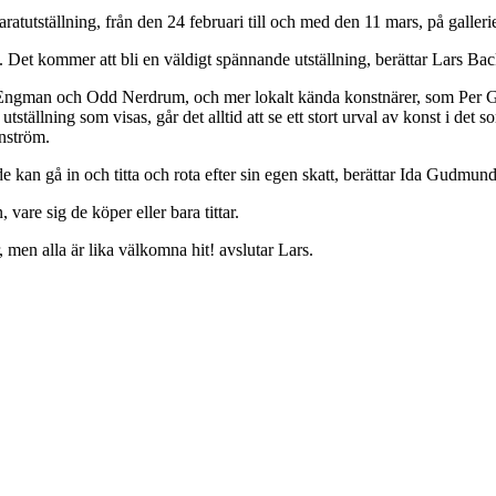
utställning, från den 24 februari till och med den 11 mars, på gallerie
t. Det kommer att bli en väldigt spännande utställning, berättar Lars Bac
ell Engman och Odd Nerdrum, och mer lokalt kända konstnärer, som Per
 utställning som visas, går det alltid att se ett stort urval av konst i det
rnström.
e kan gå in och titta och rota efter sin egen skatt, berättar Ida Gudmund
vare sig de köper eller bara tittar.
men alla är lika välkomna hit! avslutar Lars.