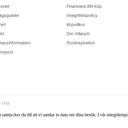
sinet
Finansiera ditt köp
agsguiden
Integritetspolicy
fert
Köpvillkor
kt
Om Villanytt
tessinformation
Poolinspiration
mopool
9-7719
mtycker du till att vi samlar in data om dina besök. I vår integritetspol