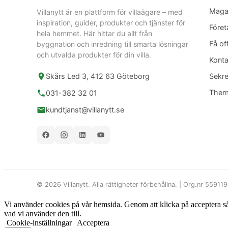
Maga
Villanytt är en plattform för villaägare – med
inspiration, guider, produkter och tjänster för
Föret
hela hemmet. Här hittar du allt från
Få of
byggnation och inredning till smarta lösningar
och utvalda produkter för din villa.
Konta
Skårs Led 3, 412 63 Göteborg
Sekre
Ther
031-382 32 01
kundtjanst@villanytt.se
© 2026 Villanytt. Alla rättigheter förbehållna. | Org.nr 55911
Vi använder cookies på vår hemsida. Genom att klicka på acceptera så sa
vad vi använder den till.
Cookie-inställningar
Acceptera