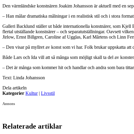
Den värmländske konstnären Joakim Johansson är aktuell med en separat
– Han målar dramatiska målningar i en realistisk stil och i stora forma
Galleri Backlund ställer ut både internationella konstnärer, som Kj
flertal utställande konstnärer – och separatutställningar. Oavsett vilken
Jirlow, Ernst Billgren, Caroline af Ugglas, Karl Mårtens och Linn Fe
– Den visar på myllret av konst som vi har. Folk brukar uppskatta att d
Både Lars och Ida vill att så många som möjligt skall ta del av konsten, 
– Det är många som kommer hit och handlar och andra som bara tittar, 
Text: Linda Johansson
Dela artikeln
Kategorier
Kultur
|
Livsstil
Annons
Relaterade artiklar