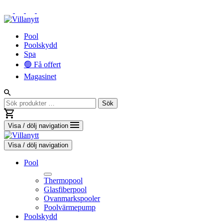
Vidare
Pool
till
Poolskydd
innehåll
Spa
🟢 Få offert
Magasinet
Sök
Sök
efter:
Visa / dölj navigation
Visa / dölj navigation
Pool
Thermopool
Glasfiberpool
Ovanmarkspooler
Poolvärmepump
Toggle
Poolskydd