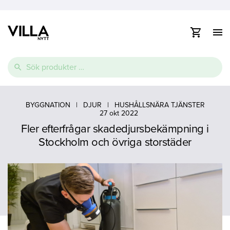
Visa
/
dölj
Vidare
navig
Sök
till
efter:
innehåll
e
Thermopool
Pooltak
Spabad
e
BYGGNATION
|
DJUR
|
HUSHÅLLSNÄRA TJÄNSTER
27 okt 2022
Glasfiberpool
Lamelltäcke
Swimspa
Fler efterfrågar skadedjursbekämpning i
e
Ovanmarkspooler
Stockholm och övriga storstäder
Poolvärmepump