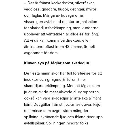
– Det är främst kackerlackor, silverfiskar,
vägglöss, gnagare, flugor, getingar, myror
och fåglar. Många av husägare har
visserligen avtal med en stor organisation
för skadedjursbekämpning, men kunderna
upplever att väntetiden är alldeles för lång.
Att vi då kan komma på direkten, eller
åtminstone oftast inom 48 timmar, är helt
avgörande för dem.
Kluven syn på fåglar som skadedjur
De flesta människor har full förståelse för att
insekter och gnagare är föremål för
skadedjursbekämpning. Men att fåglar, som
ju är en av de mest älskade djurgrupperna,
också kan vara skadedjur är inte lika allmänt
känt. Det gäller främst flockar av duvor, kajor
och måsar som avger stora mängder
spillning, skränande ljud och ibland river upp
avfallspåsar. Spillningen hindrar folks