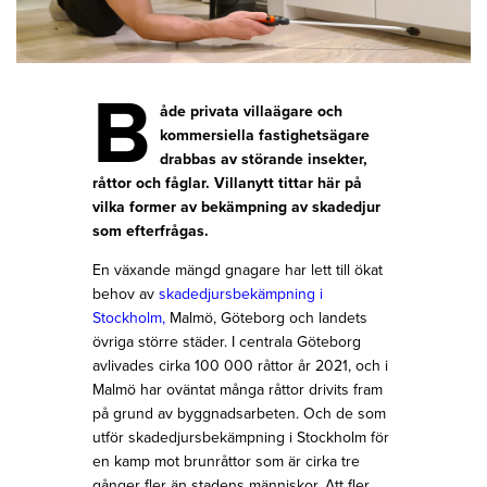
B
åde privata villaägare och
kommersiella fastighetsägare
drabbas av störande insekter,
råttor och fåglar. Villanytt tittar här på
vilka former av bekämpning av skadedjur
som efterfrågas.
En växande mängd gnagare har lett till ökat
behov av
skadedjursbekämpning i
Stockholm
,
Malmö, Göteborg och landets
övriga större städer. I centrala Göteborg
avlivades cirka 100 000 råttor år 2021, och i
Malmö har oväntat många råttor drivits fram
på grund av byggnadsarbeten. Och de som
utför skadedjursbekämpning i Stockholm för
en kamp mot brunråttor som är cirka tre
gånger fler än stadens människor. Att fler