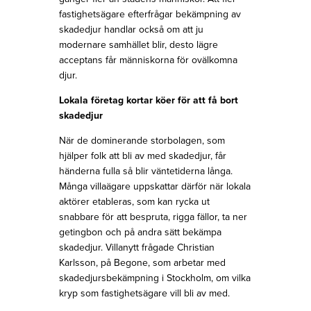
fastighetsägare efterfrågar bekämpning av
skadedjur handlar också om att ju
modernare samhället blir, desto lägre
acceptans får människorna för ovälkomna
djur.
Lokala företag kortar köer för att få bort
skadedjur
När de dominerande storbolagen, som
hjälper folk att bli av med skadedjur, får
händerna fulla så blir väntetiderna långa.
Många villaägare uppskattar därför när lokala
aktörer etableras, som kan rycka ut
snabbare för att bespruta, rigga fällor, ta ner
getingbon och på andra sätt bekämpa
skadedjur. Villanytt frågade Christian
Karlsson, på Begone, som arbetar med
skadedjursbekämpning i Stockholm, om vilka
kryp som fastighetsägare vill bli av med.