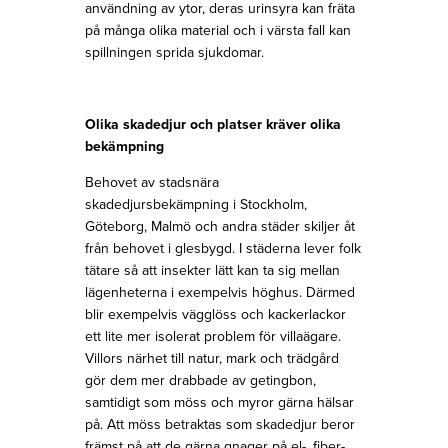
användning av ytor, deras urinsyra kan fräta
på många olika material och i värsta fall kan
spillningen sprida sjukdomar.
Olika skadedjur och platser kräver olika
bekämpning
Behovet av stadsnära
skadedjursbekämpning i Stockholm,
Göteborg, Malmö och andra städer skiljer åt
från behovet i glesbygd. I städerna lever folk
tätare så att insekter lätt kan ta sig mellan
lägenheterna i exempelvis höghus. Därmed
blir exempelvis vägglöss och kackerlackor
ett lite mer isolerat problem för villaägare.
Villors närhet till natur, mark och trädgård
gör dem mer drabbade av getingbon,
samtidigt som möss och myror gärna hälsar
på. Att möss betraktas som skadedjur beror
främst på att de gärna gnager på el-, fiber-,