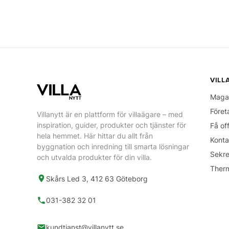
VILL
Maga
Föret
Villanytt är en plattform för villaägare – med
inspiration, guider, produkter och tjänster för
Få of
hela hemmet. Här hittar du allt från
Konta
byggnation och inredning till smarta lösningar
Sekre
och utvalda produkter för din villa.
Ther
Skårs Led 3, 412 63 Göteborg
031-382 32 01
kundtjanst@villanytt.se