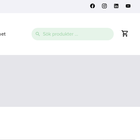
Sök
net
efter: