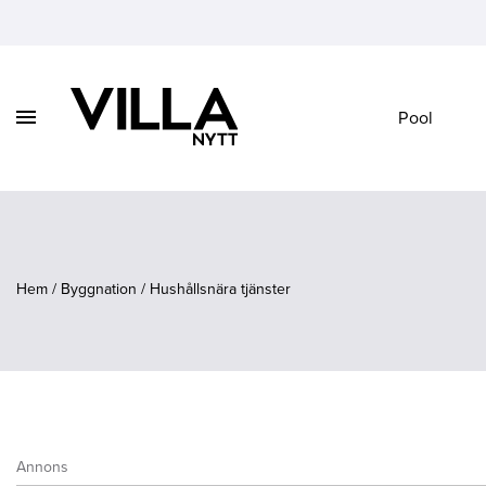
Visa
Pool
Vidare
/
till
dölj
innehåll
navigation
Hem
/
Byggnation
/
Hushållsnära tjänster
Annons