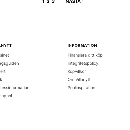
1
2
3
NÄSTA
ANYTT
INFORMATION
sinet
Finansiera ditt köp
agsguiden
Integritetspolicy
fert
Köpvillkor
kt
Om Villanytt
tessinformation
Poolinspiration
mopool