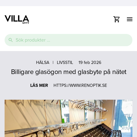
Visa
/
dölj
Vidare
navig
Sök
till
efter:
innehåll
e
Thermopool
Pooltak
Spabad
e
HÄLSA
|
LIVSSTIL
19 feb 2026
Billigare glasögon med glasbyte på nätet
Glasfiberpool
Lamelltäcke
Swimspa
e
Ovanmarkspooler
LÄS MER
HTTPS://WWW.RENOPTIK.SE
Poolvärmepump