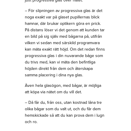
just progressiva glas över nätet.
– För slipningen av progressiva glas är det
noga exakt var på glaset pupillernas blick
hamnar, där brukar optikern göra en prick.
På distans löser vi det genom att kunden tar
en bild på sig själv med bågarna på, utifrån
vilken vi sedan med särskild programvara
kan mäta exakt rätt höjd. Om det redan finns
progressiva glas i din nuvarande båge som
du trivs med, kan vi mäta den befintliga
höjden direkt från dem och återskapa
samma placering i dina nya glas.
Även hela glasögon, med bågar, är möjliga
att köpa via nätet om du vill det.
– Då får du, från oss, utan kostnad låna tre
olika bågar som du valt ut, och du får dem
hemskickade så att du kan prova dem i lugn
och ro.