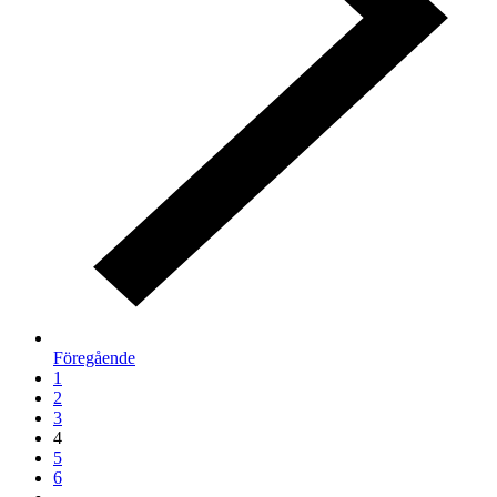
Föregående
1
2
3
4
5
6