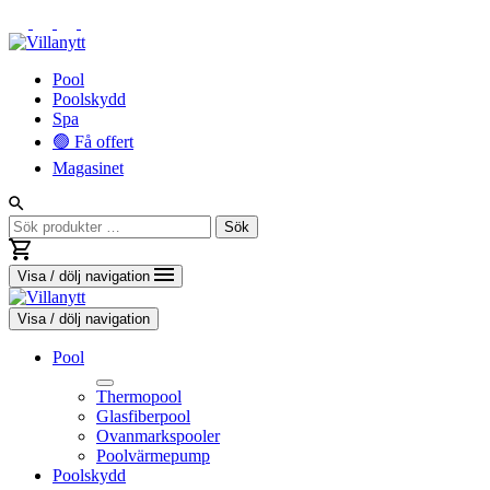
Vidare
Pool
till
Poolskydd
innehåll
Spa
🟢 Få offert
Magasinet
Sök
Sök
efter:
Visa / dölj navigation
Visa / dölj navigation
Pool
Thermopool
Glasfiberpool
Ovanmarkspooler
Poolvärmepump
Toggle
Poolskydd