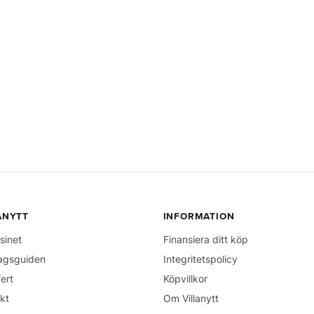
ANYTT
INFORMATION
sinet
Finansiera ditt köp
agsguiden
Integritetspolicy
fert
Köpvillkor
kt
Om Villanytt