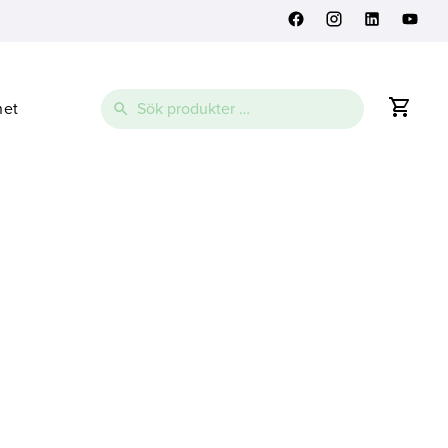
Sök
net
efter: