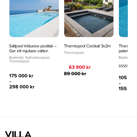
Saltpool inklusive pooltak –
Thermopool Cocktail 3x2m
Thermopoo
Ger ett mjukare vatten
paket utan
Thermopool
Badmiljö
,
Saltvattenpool
,
Badmiljö
,
T
Thermopool
Det
Det
63 900
kr
ursprungliga
nuvarande
Betygsatt
89 000
kr
175 000
kr
5.00
priset
priset
105 00
av 5
var:
är:
–
–
89
63
298 000
kr
155 00
000 kr.
900 kr.