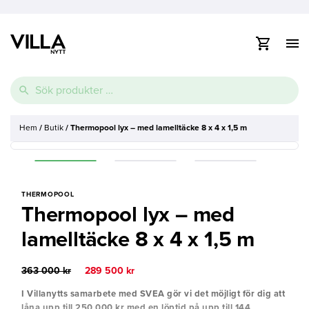
Visa
/
dölj
Vidare
navig
Sök
till
efter:
innehåll
e
Hem
/
Butik
/
Thermopool lyx – med lamelltäcke 8 x 4 x 1,5 m
Thermopool
Pooltak
Spabad
e
Glasfiberpool
Lamelltäcke
Swimspa
e
Ovanmarkspooler
THERMOPOOL
Thermopool lyx – med
Poolvärmepump
lamelltäcke 8 x 4 x 1,5 m
Det
Det
363 000
kr
289 500
kr
ursprungliga
nuvarande
priset
priset
I Villanytts samarbete med SVEA gör vi det möjligt för dig att
var:
är:
låna upp till 250 000 kr med en löptid på upp till 144
363
289