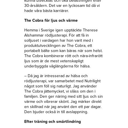
kunna utvecklas och öka belastningen efter
30-årsåldern. Det var en lyckosam tid då vi
hade våra bästa karriärer.
The Cobra för ljus och värme
Hemma i Sverige igen upptäckte Therese
Alshammar rödljusterapi. För att få in
solljuset i vardagen har hon varit med i
produktutvecklingen av The Cobra, ett
portabelt bälte som kan bäras när som helst.
The Cobra kombinerar rött och nära-infrarött
ljus som är de mest vetenskapligt
underbyggda våglängderna för hälsa.
– Då jag är intresserad av hälsa och
rödljusterapi, var samarbetet med Nutrilight
något som föll sig naturligt. Jag använder
The Cobra jättemycket, vi slåss om den i
familjen. Den ger näring med sitt ljus och sin
värme och vibrerar skönt. Jag märker direkt
en skillnad när jag använt den ett par dagar.
Den bjuder också in till avslappning.
Efter träning och smärtlindring