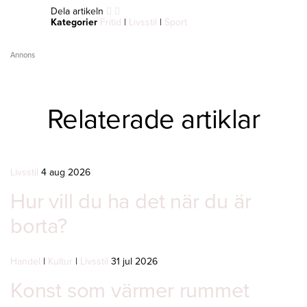
Dela artikeln
Kategorier
Fritid
|
Livsstil
|
Sport
Annons
Relaterade artiklar
Livsstil
4 aug 2026
Hur vill du ha det när du är
borta?
Handel
|
Kultur
|
Livsstil
31 jul 2026
Konst som värmer rummet