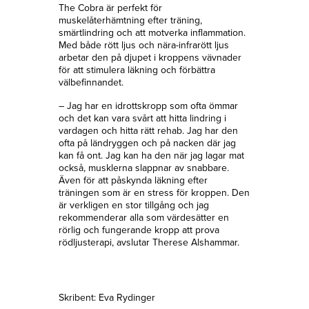
The Cobra är perfekt för
muskelåterhämtning efter träning,
smärtlindring och att motverka inflammation.
Med både rött ljus och nära-infrarött ljus
arbetar den på djupet i kroppens vävnader
för att stimulera läkning och förbättra
välbefinnandet.
– Jag har en idrottskropp som ofta ömmar
och det kan vara svårt att hitta lindring i
vardagen och hitta rätt rehab. Jag har den
ofta på ländryggen och på nacken där jag
kan få ont. Jag kan ha den när jag lagar mat
också, musklerna slappnar av snabbare.
Även för att påskynda läkning efter
träningen som är en stress för kroppen. Den
är verkligen en stor tillgång och jag
rekommenderar alla som värdesätter en
rörlig och fungerande kropp att prova
rödljusterapi, avslutar Therese Alshammar.
Skribent: Eva Rydinger