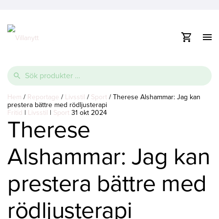
Visa
/
dölj
Vidare
navig
e
till
Sök
innehåll
efter:
e
Thermopool
Pooltak
Spabad
Hem
/
Reportage
/
Livsstil
/
Sport
/
Therese Alshammar: Jag kan
prestera bättre med rödljusterapi
e
Fritid
Glasfiberpool
Lamelltäcke
Swimspa
|
Livsstil
|
Sport
31 okt 2024
Therese
Ovanmarkspooler
Alshammar: Jag kan
Poolvärmepump
prestera bättre med
rödljusterapi