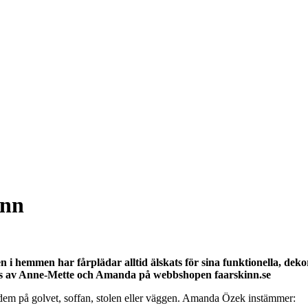
inn
n i hemmen har fårplädar alltid älskats för sina funktionella, dek
idas av Anne-Mette och Amanda på webbshopen faarskinn.se
r dem på golvet, soffan, stolen eller väggen. Amanda Özek instämmer: