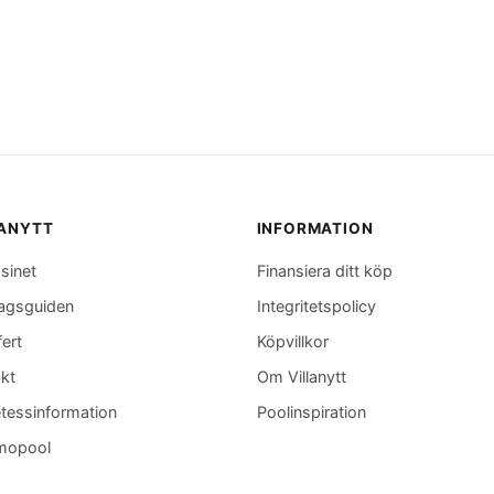
LANYTT
INFORMATION
sinet
Finansiera ditt köp
agsguiden
Integritetspolicy
fert
Köpvillkor
kt
Om Villanytt
tessinformation
Poolinspiration
mopool