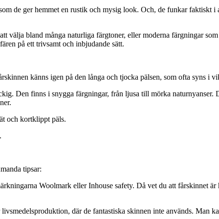
igt som de ger hemmet en rustik och mysig look. Och, de funkar faktiskt i 
älja bland många naturliga färgtoner, eller moderna färgningar som ex
ären på ett trivsamt och inbjudande sätt.
rskinnen känns igen på den långa och tjocka pälsen, som ofta syns i vi
ockig. Den finns i snygga färgningar, från ljusa till mörka naturnyanser
ner.
ät och kortklippt päls.
.
Amanda tipsar:
ärkningarna Woolmark eller Inhouse safety. Då vet du att fårskinnet är h
r livsmedelsproduktion, där de fantastiska skinnen inte används. Man k