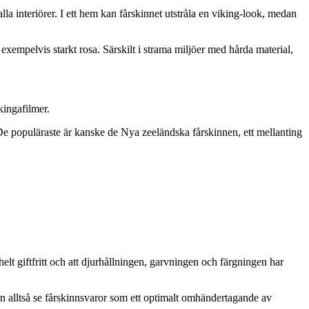
alla interiörer. I ett hem kan fårskinnet utstråla en viking-look, medan
empelvis starkt rosa. Särskilt i strama miljöer med hårda material,
kingafilmer.
. De populäraste är kanske de Nya zeeländska fårskinnen, ett mellanting
elt giftfritt och att djurhållningen, garvningen och färgningen har
an alltså se fårskinnsvaror som ett optimalt omhändertagande av