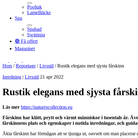
Pooltak
Lamelltäcke
Toggle
Spa
Spabad
Swimspa
Toggle
🟢 Få offert
Magasinet
Hem
/
Reportage
/
Livsstil
/
Rustik elegans med sjysta fårskinn
Inredning
|
Livsstil
21 apr 2022
Rustik elegans med sjysta fårsk
Läs mer
https://naturescollection.eu
Fårskinn har klätt, prytt och värmt människor i tusentals år. Äve
fårskinnens plats och egenskaper i nutida inredningar, och gu
Äkta fårskinn har förmågan att se tjusiga ut, oavsett om man placera