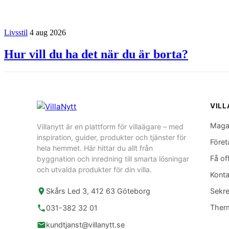
Livsstil
4 aug 2026
Hur vill du ha det när du är borta?
VIL
Maga
Villanytt är en plattform för villaägare – med
inspiration, guider, produkter och tjänster för
Föret
hela hemmet. Här hittar du allt från
Få of
byggnation och inredning till smarta lösningar
och utvalda produkter för din villa.
Konta
Skårs Led 3, 412 63 Göteborg
Sekre
Ther
031-382 32 01
kundtjanst@villanytt.se