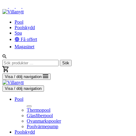
Vidare
Pool
till
Poolskydd
innehåll
Spa
🟢 Få offert
Magasinet
Sök
Sök
efter:
Visa / dölj navigation
Visa / dölj navigation
Pool
Thermopool
Glasfiberpool
Ovanmarkspooler
Poolvärmepump
Toggle
Poolskydd