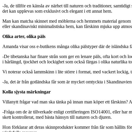
-Ja, de tillför en känsla av närhet till naturen och traditioner, samtid
det kan upplevas som exklusivt och elegant i ett annat hem.
Man kan matcha skinnet med möblerna och hemmets material genom att v
eller skandinaviskt minimalistiska hem, kan fårskinn mjuka upp atmosf
Olika arter, olika päls
Amanda visar oss e-butikens många olika pälstyper där de isländska få
-De tibetanska har finare strån som ger en lenare päls, ofta kort och l
i hårlängd, tjockhet och lockighet som också färgas i olika naturlika to
Vi noterar också lammskinn i lite större i format, med vackert lockig, t
-Ja, det är från gotländska får som är mycket omtyckta i Skandinavien
Kolla sjysta märkningar
Villanytt frågar vad man ska tänka på innan man köper ett fårskinn? 
-Fråga om de är tillverkade enligt certifieringen ISO14001, eller har m
skett kontrollerat, med bästa hänsyn till naturen och djuren.
Hon förklarar att deras skinnprodukter kommer från får som hållits fö