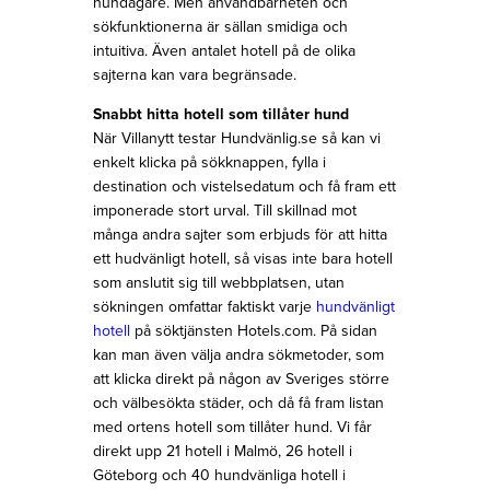
hundägare. Men användbarheten och
sökfunktionerna är sällan smidiga och
intuitiva. Även antalet hotell på de olika
sajterna kan vara begränsade.
Snabbt hitta hotell som tillåter hund
När Villanytt testar Hundvänlig.se så kan vi
enkelt klicka på sökknappen, fylla i
destination och vistelsedatum och få fram ett
imponerade stort urval. Till skillnad mot
många andra sajter som erbjuds för att hitta
ett hudvänligt hotell, så visas inte bara hotell
som anslutit sig till webbplatsen, utan
sökningen omfattar faktiskt varje
hundvänligt
hotell
på söktjänsten Hotels.com. På sidan
kan man även välja andra sökmetoder, som
att klicka direkt på någon av Sveriges större
och välbesökta städer, och då få fram listan
med ortens hotell som tillåter hund. Vi får
direkt upp 21 hotell i Malmö, 26 hotell i
Göteborg och 40 hundvänliga hotell i