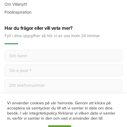
Om Villanytt
Poolinspiration
Har du frågor eller vill veta mer?
Fyll i dina uppgifter så hör vi av oss inom 24 timmar.
Skicka
Vi använder cookies på vår hemsida. Genom att klicka på
acceptera så samtycker du till att vi samlar in data om dina
besök. I vår integritetspolicy förklarar vi vilken data vi samlar
in, varför vi samlar in den och vad vi använder den till.
© 2026 Villanytt. Alla rättigheter förbehållna. | Org.nr 559119-7719