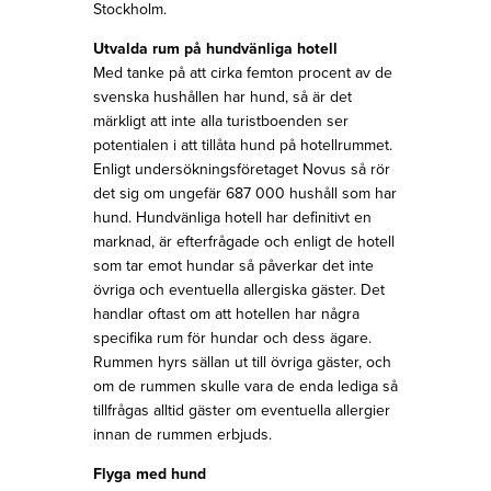
Stockholm.
Utvalda rum på hundvänliga hotell
Med tanke på att cirka femton procent av de
svenska hushållen har hund, så är det
märkligt att inte alla turistboenden ser
potentialen i att tillåta hund på hotellrummet.
Enligt undersökningsföretaget Novus så rör
det sig om ungefär 687 000 hushåll som har
hund. Hundvänliga hotell har definitivt en
marknad, är efterfrågade och enligt de hotell
som tar emot hundar så påverkar det inte
övriga och eventuella allergiska gäster. Det
handlar oftast om att hotellen har några
specifika rum för hundar och dess ägare.
Rummen hyrs sällan ut till övriga gäster, och
om de rummen skulle vara de enda lediga så
tillfrågas alltid gäster om eventuella allergier
innan de rummen erbjuds.
Flyga med hund