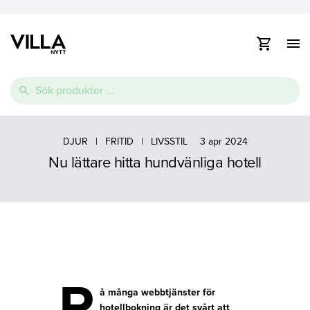
Visa
/
dölj
Vidare
navig
Sök
till
efter:
innehåll
e
Thermopool
Pooltak
Spabad
e
DJUR
|
FRITID
|
LIVSSTIL
3 apr 2024
Nu lättare hitta hundvänliga hotell
Glasfiberpool
Lamelltäcke
Swimspa
e
Ovanmarkspooler
Poolvärmepump
P
å många webbtjänster för
hotellbokning är det svårt att