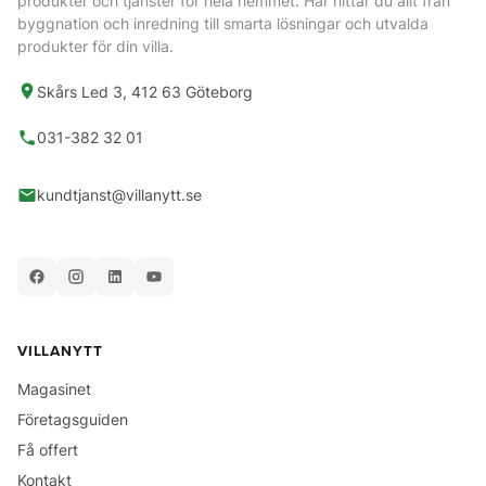
produkter och tjänster för hela hemmet. Här hittar du allt från
byggnation och inredning till smarta lösningar och utvalda
produkter för din villa.
Skårs Led 3, 412 63 Göteborg
031-382 32 01
kundtjanst@villanytt.se
VILLANYTT
Magasinet
Företagsguiden
Få offert
Kontakt