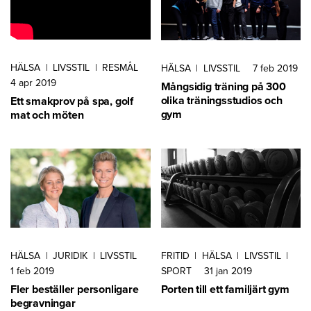
HÄLSA
|
LIVSSTIL
|
RESMÅL
HÄLSA
|
LIVSSTIL
7 feb 2019
4 apr 2019
Mångsidig träning på 300
olika träningsstudios och
Ett smakprov på spa, golf
gym
mat och möten
HÄLSA
|
JURIDIK
|
LIVSSTIL
FRITID
|
HÄLSA
|
LIVSSTIL
|
1 feb 2019
SPORT
31 jan 2019
Fler beställer personligare
Porten till ett familjärt gym
begravningar