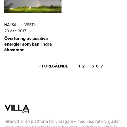
HÄLSA
|
LIVSSTIL
20 dec 2017
Överföring av positiva
energier som kan lindra
åkommor
FÖREGÅENDE
1
2
…
5
6
7
Villanytt är en plattform för villaägare – med inspiration, guider,