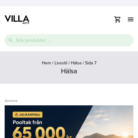
Visa
/
dölj
Vidare
navig
Sök
till
efter:
innehåll
e
Thermopool
Pooltak
Spabad
e
Hem
/
Livsstil
/
Hälsa
/
Sida 7
Hälsa
Glasfiberpool
Lamelltäcke
Swimspa
e
Ovanmarkspooler
Poolvärmepump
Annons