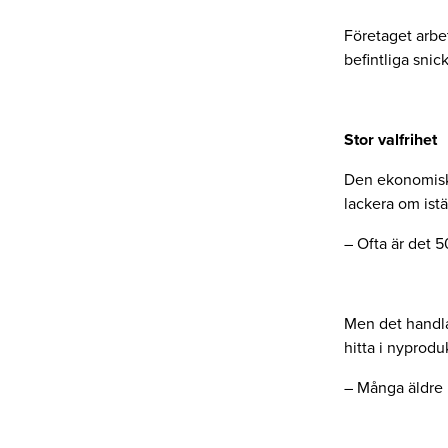
Företaget arbe
befintliga snick
Stor valfrihet
Den ekonomiska 
lackera om istä
– Ofta är det 5
Men det handla
hitta i nyproduk
– Många äldre l