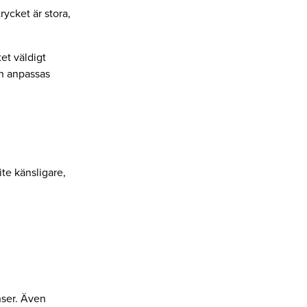
rycket är stora,
et väldigt
kan anpassas
ite känsligare,
nser. Även