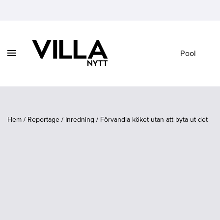
Visa
Pool
Vidare
/
till
dölj
innehåll
navigation
Hem
/
Reportage
/
Inredning
/
Förvandla köket utan att byta ut det