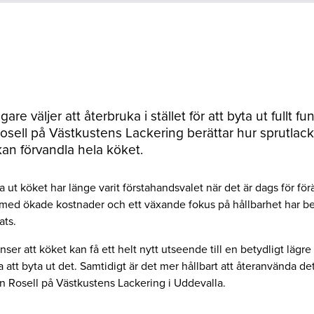
aägare väljer att återbruka i stället för att byta ut fullt 
osell på Västkustens Lackering berättar hur sprutlack
an förvandla hela köket.
iva ut köket har länge varit förstahandsvalet när det är dags för fö
 med ökade kostnader och ett växande fokus på hållbarhet har b
ats.
 inser att köket kan få ett helt nytt utseende till en betydligt lägr
a att byta ut det. Samtidigt är det mer hållbart att återanvända d
in Rosell på Västkustens Lackering i Uddevalla.