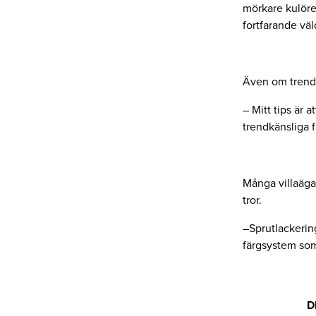
mörkare kulörer
fortfarande väl
Även om trender
– Mitt tips är 
trendkänsliga f
Många villaägar
tror.
–Sprutlackerin
färgsystem som ä
D