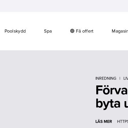
Poolskydd
Spa
🟢 Få offert
Magasi
INREDNING
|
LI
Förva
byta 
LÄS MER
HTTPS