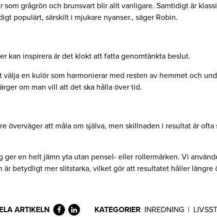
 som grågrön och brunsvart blir allt vanligare. Samtidigt är klassis
digt populärt, särskilt i mjukare nyanser., säger Robin.
 kan inspirera är det klokt att fatta genomtänkta beslut.
att välja en kulör som harmonierar med resten av hemmet och undv
ärger om man vill att det ska hålla över tid.
e överväger att måla om själva, men skillnaden i resultat är ofta
g ger en helt jämn yta utan pensel- eller rollermärken. Vi använ
r betydligt mer slitstarka, vilket gör att resultatet håller längre 
ELA ARTIKELN
KATEGORIER
INREDNING
|
LIVSST