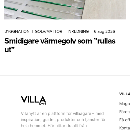
BYGGNATION
|
GOLV/MATTOR
|
INREDNING
6 aug 2026
Smidigare värmegolv som ”rullas
ut”
VILL
Maga
Föret
Villanytt är en plattform för villaägare – med
inspiration, guider, produkter och tjänster för
Få of
hela hemmet. Här hittar du allt från
Konta