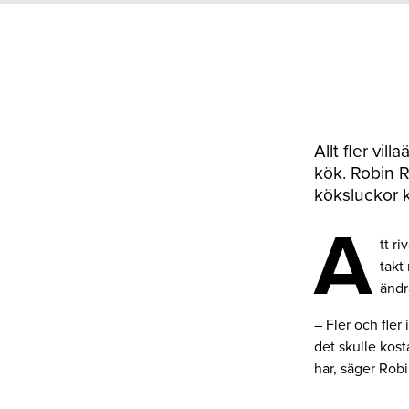
Allt fler vill
kök. Robin R
köksluckor k
A
tt r
takt
ändr
– Fler och fler
det skulle kost
har, säger Rob