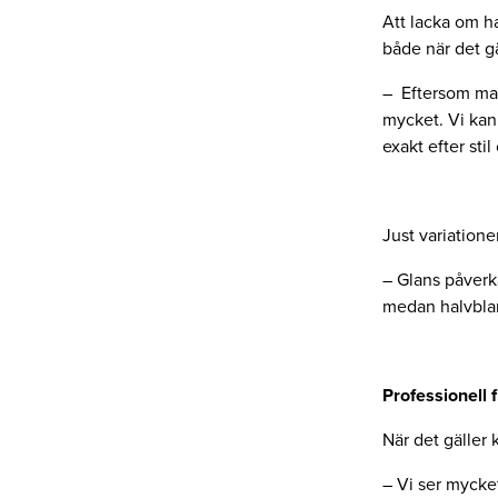
Att lacka om ha
både när det gä
– Eftersom man 
mycket. Vi kan 
exakt efter sti
Just variationen
– Glans påverka
medan halvblank
Professionell f
När det gäller 
– Vi ser mycke