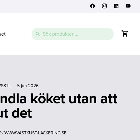
Sök
net
efter:
VSSTIL
5 jun 2026
ndla köket utan att
ut det
://WWW.VASTKUST-LACKERING.SE