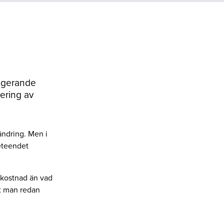
fungerande
ering av
rändring. Men i
eteendet
e kostnad än vad
et man redan