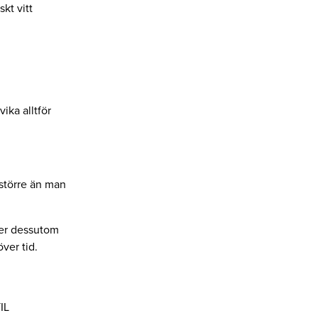
kt vitt
ika alltför
 större än man
der dessutom
över tid.
IL