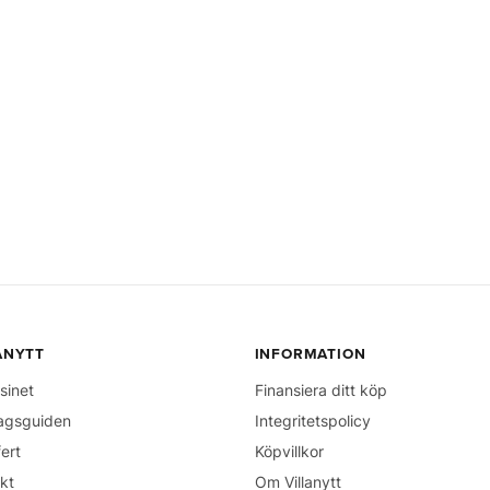
ANYTT
INFORMATION
sinet
Finansiera ditt köp
agsguiden
Integritetspolicy
fert
Köpvillkor
kt
Om Villanytt