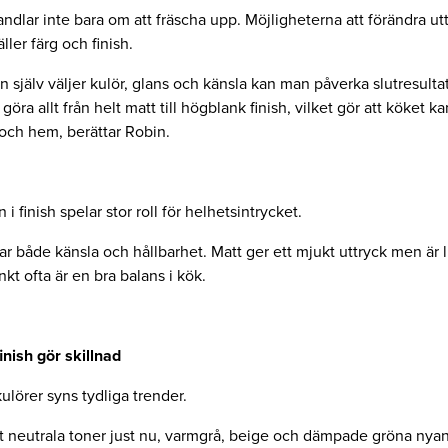
ndlar inte bara om att fräscha upp. Möjligheterna att förändra utt
ller färg och finish.
själv väljer kulör, glans och känsla kan man påverka slutresultat
göra allt från helt matt till högblank finish, vilket gör att köket 
l och hem, berättar Robin.
 i finish spelar stor roll för helhetsintrycket.
r både känsla och hållbarhet. Matt ger ett mjukt uttryck men är l
t ofta är en bra balans i kök.
inish gör skillnad
kulörer syns tydliga trender.
t neutrala toner just nu, varmgrå, beige och dämpade gröna nya