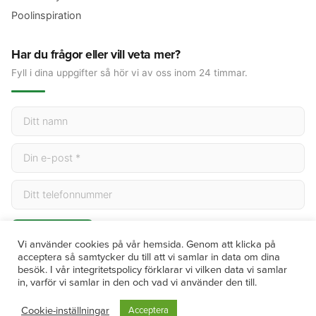
Poolinspiration
Har du frågor eller vill veta mer?
Fyll i dina uppgifter så hör vi av oss inom 24 timmar.
Skicka
Vi använder cookies på vår hemsida. Genom att klicka på
acceptera så samtycker du till att vi samlar in data om dina
besök. I vår integritetspolicy förklarar vi vilken data vi samlar
in, varför vi samlar in den och vad vi använder den till.
© 2026 Villanytt. Alla rättigheter förbehållna. | Org.nr 559119-7719
Cookie-inställningar
Acceptera
Integritetspolicy
Köpvillkor
Cookies