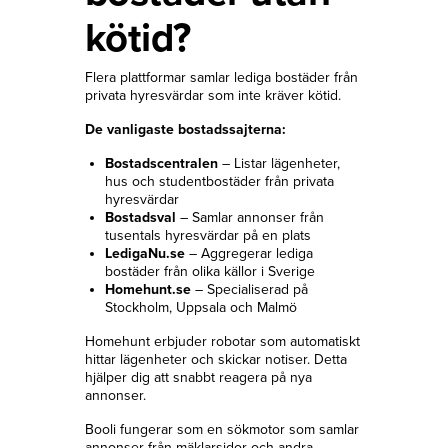
kötid?
Flera plattformar samlar lediga bostäder från
privata hyresvärdar som inte kräver kötid.
De vanligaste bostadssajterna:
Bostadscentralen
– Listar lägenheter,
hus och studentbostäder från privata
hyresvärdar
Bostadsval
– Samlar annonser från
tusentals hyresvärdar på en plats
LedigaNu.se
– Aggregerar lediga
bostäder från olika källor i Sverige
Homehunt.se
– Specialiserad på
Stockholm, Uppsala och Malmö
Homehunt erbjuder robotar som automatiskt
hittar lägenheter och skickar notiser. Detta
hjälper dig att snabbt reagera på nya
annonser.
Booli fungerar som en sökmotor som samlar
annonser från mäklarsidor och andra