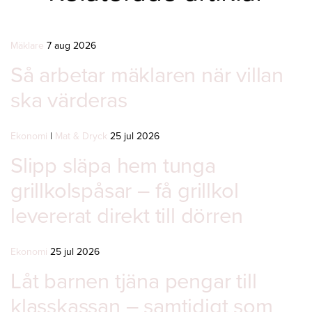
Mäklare
7 aug 2026
Så arbetar mäklaren när villan
ska värderas
Ekonomi
|
Mat & Dryck
25 jul 2026
Slipp släpa hem tunga
grillkolspåsar – få grillkol
levererat direkt till dörren
Ekonomi
25 jul 2026
Låt barnen tjäna pengar till
klasskassan – samtidigt som