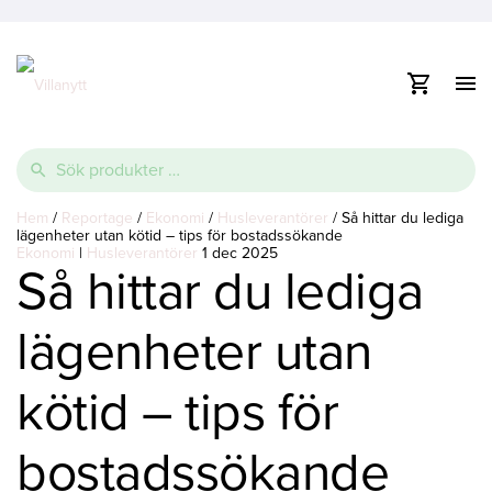
Visa
/
dölj
Vidare
navig
e
till
Sök
innehåll
efter:
e
Thermopool
Pooltak
Spabad
Hem
/
Reportage
/
Ekonomi
/
Husleverantörer
/
Så hittar du lediga
lägenheter utan kötid – tips för bostadssökande
e
Ekonomi
Glasfiberpool
Lamelltäcke
Swimspa
|
Husleverantörer
1 dec 2025
Så hittar du lediga
Ovanmarkspooler
lägenheter utan
Poolvärmepump
kötid – tips för
bostadssökande