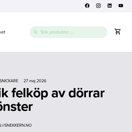
Sök
net
efter:
SNICKARE
27 maj 2026
k felköp av dörrar
önster
://SNEKKERN.NO