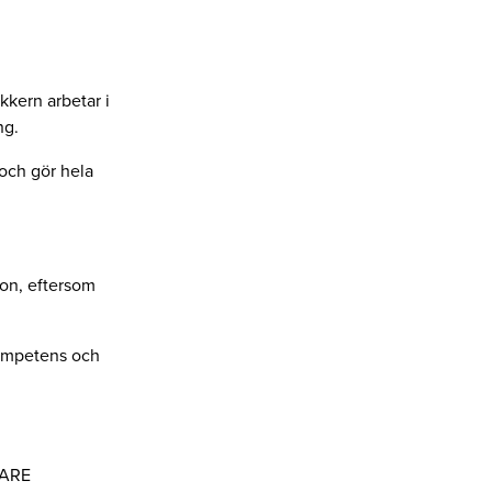
kkern arbetar i
ng.
 och gör hela
ion, eftersom
kompetens och
ARE