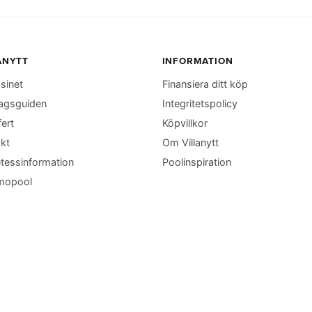
ANYTT
INFORMATION
sinet
Finansiera ditt köp
agsguiden
Integritetspolicy
fert
Köpvillkor
kt
Om Villanytt
tessinformation
Poolinspiration
mopool