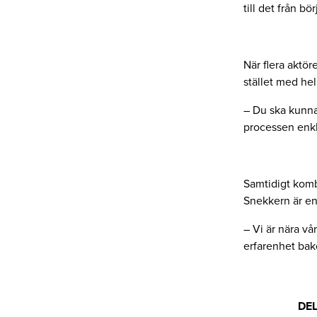
till det från bör
När flera aktör
stället med hel
– Du ska kunna 
processen enkl
Samtidigt komb
Snekkern är en
– Vi är nära v
erfarenhet bak
DE