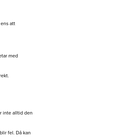
 ens att
betar med
rekt.
r inte alltid den
lir fel. Då kan