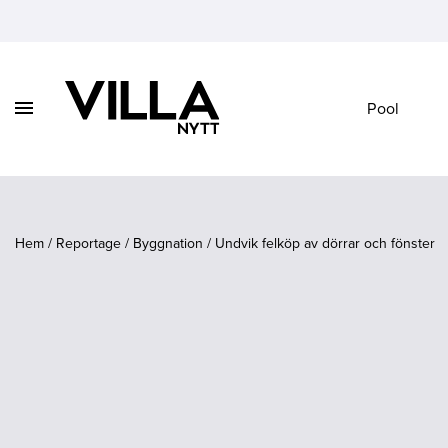
Visa
Pool
Vidare
/
till
dölj
innehåll
navigation
Hem
/
Reportage
/
Byggnation
/
Undvik felköp av dörrar och fönster