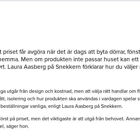
tt priset får avgöra när det är dags att byta dörrar, fönst
hemma. Men om produkten inte passar huset kan ett l
yrt. Laura Aasberg på Snekkern förklarar hur du väljer r
ga utgår från design och kostnad, men att välja rätt handlar om fle
tt, isolering och hur produkten ska användas i vardagen spelar st
lbeställningar vanliga, enligt Laura Aasberg på Snekkern.
först på priset, men det viktigaste är att utgå från behovet. Annars
fel, säger hon.