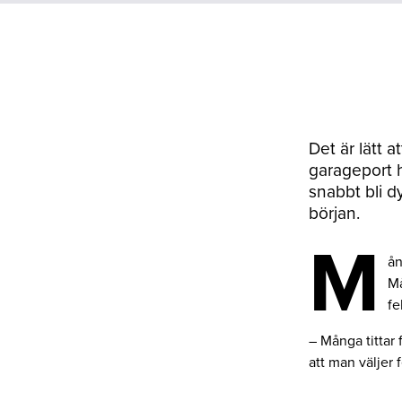
Det är lätt a
garageport 
snabbt bli d
början.
M
ån
Må
fe
– Många tittar 
att man väljer 