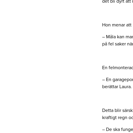
det bli dyrt att 
Hon menar att 
– Måla kan man 
på fel saker nä
En felmonterad
– En garageport
berättar Laura.
Detta blir särsk
kraftigt regn o
– De ska funge