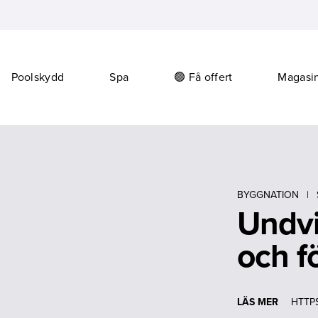
Poolskydd
Spa
🟢 Få offert
Magasi
BYGGNATION
|
Undvi
och f
LÄS MER
HTTPS