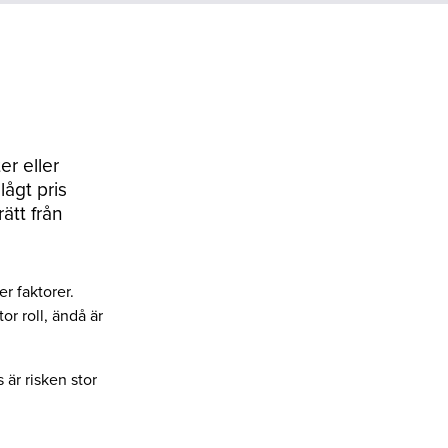
er eller
ågt pris
ätt från
r faktorer.
or roll, ändå är
 är risken stor