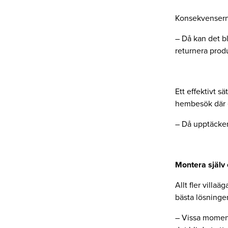
Konsekvensern
– Då kan det bl
returnera prod
Ett effektivt s
hembesök där e
– Då upptäcker 
Montera själv e
Allt fler villaä
bästa lösninge
– Vissa moment 