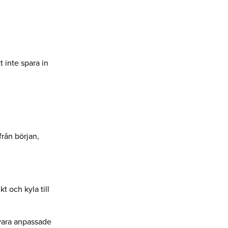
t inte spara in
från början,
kt och kyla till
 vara anpassade