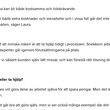
a kan bli både kostsamma och tidskrävande.
i både extra kostnader och merarbete och i vissa fall går det inte
ukten, säger Laura.
ätt att minska risken är att ta hjälp tidigt i processen. Snekkern ar
xperter går igenom förutsättningarna på plats.
vi sådant kunden själv lätt missar, och kan föreslå rätt lösning di
ller ta hjälp?
gare vill göra delar av arbetet själva för att spara pengar. Men det ä
n.
går bra att göra själv, men vi ser också många exempel där det b