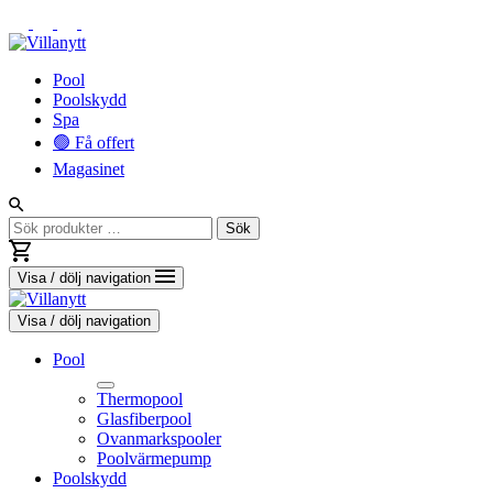
Vidare
Pool
till
Poolskydd
innehåll
Spa
🟢 Få offert
Magasinet
Sök
Sök
efter:
Visa / dölj navigation
Visa / dölj navigation
Pool
Thermopool
Glasfiberpool
Ovanmarkspooler
Poolvärmepump
Toggle
Poolskydd