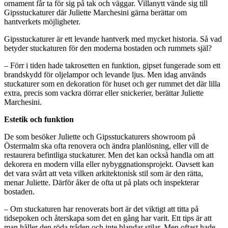
ornament får ta för sig på tak och väggar. Villanytt vände sig till
Gipsstuckaturer där Juliette Marchesini gärna berättar om
hantverkets möjligheter.
Gipsstuckaturer är ett levande hantverk med mycket historia. Så vad
betyder stuckaturen för den moderna bostaden och rummets själ?
– Förr i tiden hade takrosetten en funktion, gipset fungerade som ett
brandskydd för oljelampor och levande ljus. Men idag används
stuckaturer som en dekoration för huset och ger rummet det där lilla
extra, precis som vackra dörrar eller snickerier, berättar Juliette
Marchesini.
Estetik och funktion
De som besöker Juliette och Gipsstuckaturers showroom på
Östermalm ska ofta renovera och ändra planlösning, eller vill de
restaurera befintliga stuckaturer. Men det kan också handla om att
dekorera en modern villa eller nybyggnationsprojekt. Oavsett kan
det vara svårt att veta vilken arkitektonisk stil som är den rätta,
menar Juliette. Därför åker de ofta ut på plats och inspekterar
bostaden.
– Om stuckaturen har renoverats bort är det viktigt att titta på
tidsepoken och återskapa som det en gång har varit. Ett tips är att
man håller den röda tråden och inte blandar stilar. Men oftast hade