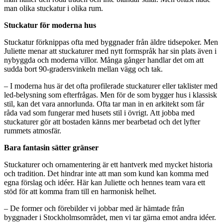
man olika stuckatur i olika rum.
Stuckatur för moderna hus
Stuckatur förknippas ofta med byggnader från äldre tidsepoker. Men
Juliette menar att stuckaturer med nytt formspråk har sin plats även i
nybyggda och moderna villor. Många gånger handlar det om att
sudda bort 90-gradersvinkeln mellan vägg och tak.
– I moderna hus är det ofta profilerade stuckaturer eller taklister med
led-belysning som efterfrågas. Men för de som bygger hus i klassisk
stil, kan det vara annorlunda. Ofta tar man in en arkitekt som får
råda vad som fungerar med husets stil i övrigt. Att jobba med
stuckaturer gör att bostaden känns mer bearbetad och det lyfter
rummets atmosfär.
Bara fantasin sätter gränser
Stuckaturer och ornamentering är ett hantverk med mycket historia
och tradition. Det hindrar inte att man som kund kan komma med
egna förslag och idéer. Här kan Juliette och hennes team vara ett
stöd för att komma fram till en harmonisk helhet.
– De former och förebilder vi jobbar med är hämtade från
byggnader i Stockholmsområdet, men vi tar gärna emot andra idéer.