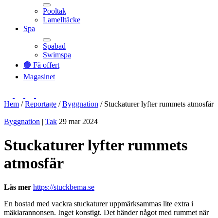
Pooltak
Lamelltäcke
Toggle
Spa
Spabad
Swimspa
Toggle
🟢 Få offert
Magasinet
Hem
/
Reportage
/
Byggnation
/
Stuckaturer lyfter rummets atmosfär
Byggnation
|
Tak
29 mar 2024
Stuckaturer lyfter rummets
atmosfär
Läs mer
https://stuckbema.se
En bostad med vackra stuckaturer uppmärksammas lite extra i
mäklarannonsen. Inget konstigt. Det händer något med rummet när