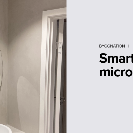
BYGGNATION
|
Smart
micr