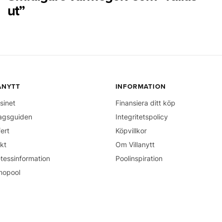
ut”
ANYTT
INFORMATION
sinet
Finansiera ditt köp
agsguiden
Integritetspolicy
fert
Köpvillkor
kt
Om Villanytt
tessinformation
Poolinspiration
mopool