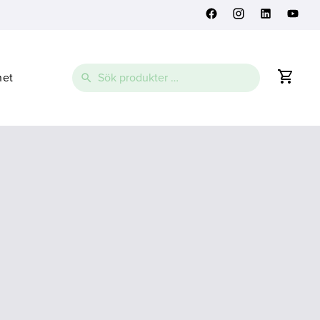
Sök
net
efter: