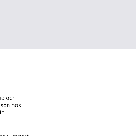
tid och
sson hos
ta