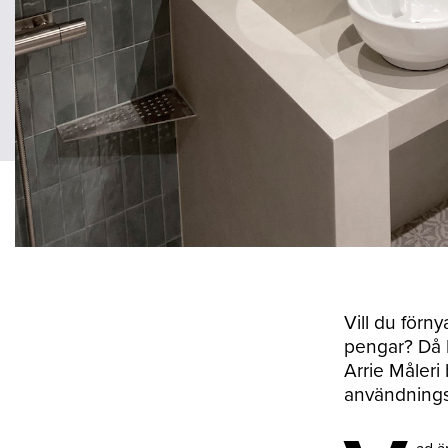
Vill du förn
pengar? Då 
Arrie Måler
användning