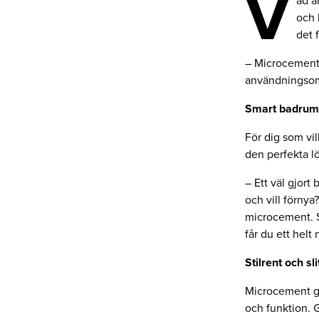
V
ad ä
och 
det 
– Microcement
användningsomr
Smart badrum
För dig som vi
den perfekta l
– Ett väl gjort
och vill förnya
microcement. S
får du ett helt
Stilrent och sli
Microcement ger
och funktion. G