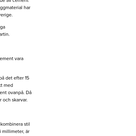
nde av cement
ggmaterial har
verige.
iga
rtin.
cement vara
på det efter 15
ikt med
ment ovanpå. Då
r och skarvar.
 kombinera stil
millimeter, är