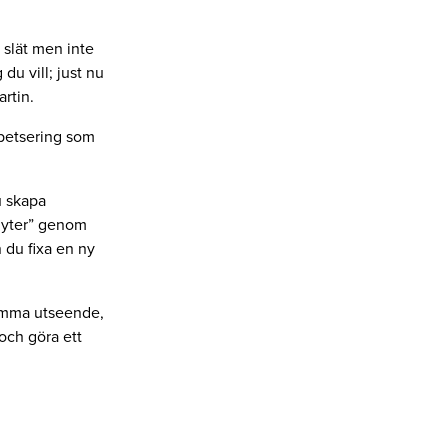
 slät men inte
du vill; just nu
rtin.
tapetsering som
u skapa
flyter” genom
 du fixa en ny
samma utseende,
 och göra ett