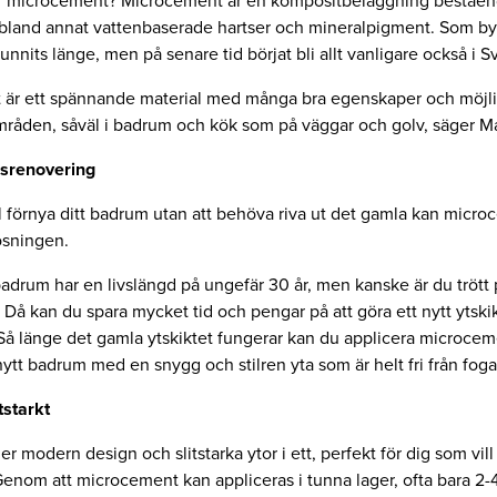
r microcement? Microcement är en kompositbeläggning beståe
bland annat vattenbaserade hartser och mineralpigment. Som by
funnits länge, men på senare tid börjat bli allt vanligare också i S
 är ett spännande material med många bra egenskaper och möjl
åden, såväl i badrum och kök som på väggar och golv, säger Ma
srenovering
ll förnya ditt badrum utan att behöva riva ut det gamla kan micro
ösningen.
 badrum har en livslängd på ungefär 30 år, men kanske är du trött 
? Då kan du spara mycket tid och pengar på att göra ett nytt ytsk
å länge det gamla ytskiktet fungerar kan du applicera microce
 nytt badrum med en snygg och stilren yta som är helt fri från foga
tstarkt
 modern design och slitstarka ytor i ett, perfekt för dig som vill
enom att microcement kan appliceras i tunna lager, ofta bara 2-4 