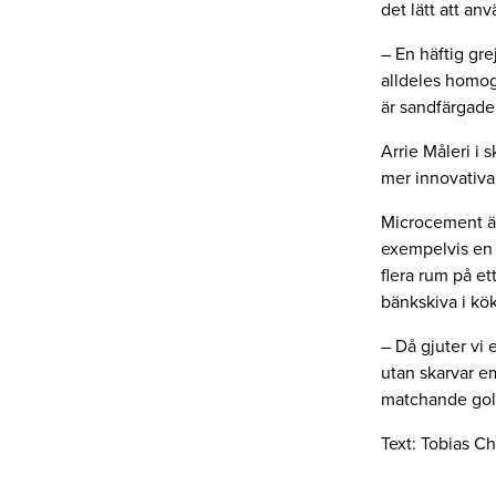
det lätt att a
– En häftig gre
alldeles homoge
är sandfärgade 
Arrie Måleri i 
mer innovativa
Microcement är
exempelvis en 
flera rum på e
bänkskiva i kök
– Då gjuter vi
utan skarvar eme
matchande gol
Text: Tobias Ch