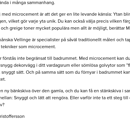
nvända i många sammanhang.
j med microcement är att det ger en lite levande känsla: Ytan blir
n, vilket gör varje yta unik. Du kan också välja precis vilken färg 
och greige toner mycket populära men allt är möjligt, berättar Ma
skånska Vellinge är specialister på såväl traditionellt måleri och 
 tekniker som microcement.
 förstås inte begränsat till badrummet. Med microcement kan d
snygg dekorvägg i ditt vardagsrum eller sömlösa golvytor som ”
tt snyggt sätt. Och på samma sätt som du förnyar i badrummet kan
et.
 en ny bänkskiva över den gamla, och du kan få en stänkskiva i 
llan: Snyggt och lätt att rengöra. Eller varför inte ta ett steg till
v?
ristoffersson