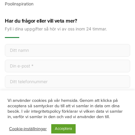
Poolinspiration
Har du frågor eller vill veta mer?
Fyll i dina uppgifter så hör vi av oss inom 24 timmar.
Skicka
Vi använder cookies på vår hemsida. Genom att klicka på
acceptera så samtycker du till att vi samlar in data om dina
besök. I vår integritetspolicy förklarar vi vilken data vi samlar
in, varför vi samlar in den och vad vi använder den till.
© 2026 Villanytt. Alla rättigheter förbehållna. | Org.nr 559119-7719
Cookie-inställningar
Acceptera
Integritetspolicy
Köpvillkor
Cookies