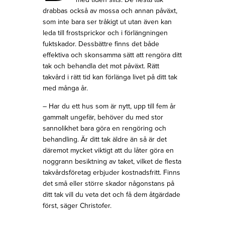
drabbas också av mossa och annan påväxt,
som inte bara ser tråkigt ut utan även kan
leda till frostsprickor och i förlängningen
fuktskador. Dessbättre finns det både
effektiva och skonsamma sätt att rengöra ditt
tak och behandla det mot påväxt. Rätt
takvård i rätt tid kan förlänga livet på ditt tak
med många år.
– Har du ett hus som är nytt, upp till fem år
gammalt ungefär, behöver du med stor
sannolikhet bara göra en rengöring och
behandling. Är ditt tak äldre än så är det
däremot mycket viktigt att du låter göra en
noggrann besiktning av taket, vilket de flesta
takvårdsföretag erbjuder kostnadsfritt. Finns
det små eller större skador någonstans på
ditt tak vill du veta det och få dem åtgärdade
först, säger Christofer.