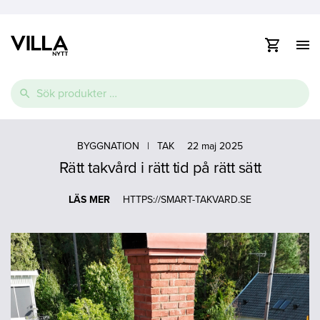
Visa
/
dölj
Vidare
navig
Sök
till
efter:
innehåll
e
Thermopool
Pooltak
Spabad
e
BYGGNATION
|
TAK
22 maj 2025
Rätt takvård i rätt tid på rätt sätt
Glasfiberpool
Lamelltäcke
Swimspa
e
Ovanmarkspooler
LÄS MER
HTTPS://SMART-TAKVARD.SE
Poolvärmepump