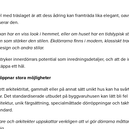
 med träslaget är att dess ådring kan framträda lika elegant, oavs
serar den.
an har en viss look i hemmet, eller om huset har en tidstypisk st
n som stärker den stilen. Ekdörrarna finns i modern, klassiskt trad
esign och andra stilar.
tryker innerdörrars potential som inredningsdetaljer, och att de i
äppa ett hål.
öppnar stora möjligheter
tt arkitektritat, gammalt eller på annat sätt unikt hus kan ha svårt 
. Det standardiserade utbudet på byggvaruhusen kan lätt bli fel t
itektur, unik färgsättning, specialmåttade dörröppningar och tak
andard.
e och arkitekter uppskattar verkligen att vi gör dörrarna mått
ia.