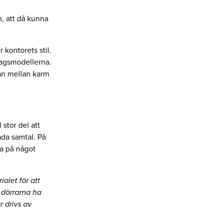
m, att då kunna
kontorets stil.
tagsmodellerna.
gan mellan karm
 stor del att
ada samtal. På
na på något
alet för att
 dörrarna ha
r drivs av