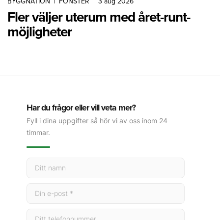
BYGGNATION
|
FÖNSTER
3 aug 2026
Fler väljer uterum med året-runt-
möjligheter
Har du frågor eller vill veta mer?
Fyll i dina uppgifter så hör vi av oss inom 24
timmar.