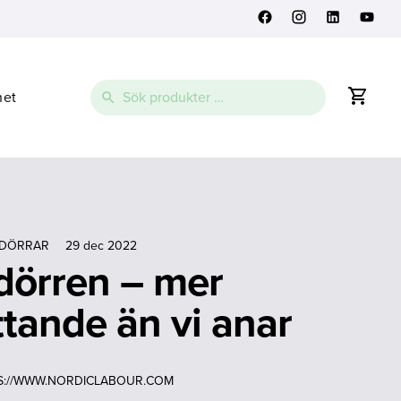
Sök
net
efter:
DÖRRAR
29 dec 2022
dörren – mer
ättande än vi anar
S://WWW.NORDICLABOUR.COM