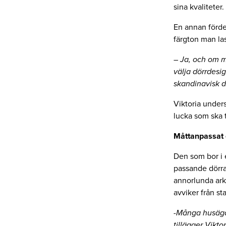
sina kvaliteter.
En annan fördel
färgton man la
– Ja, och om m
välja dörrdesig
skandinavisk d
Viktoria unders
lucka som ska t
Måttanpassat 
Den som bor i e
passande dörrar
annorlunda ark
avviker från st
-Många husägar
tillägger Viktor