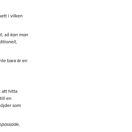
ett i vilken
il, så kan man
itionell,
nte bara är en
att hitta
ill en
höjder som
anpassade,