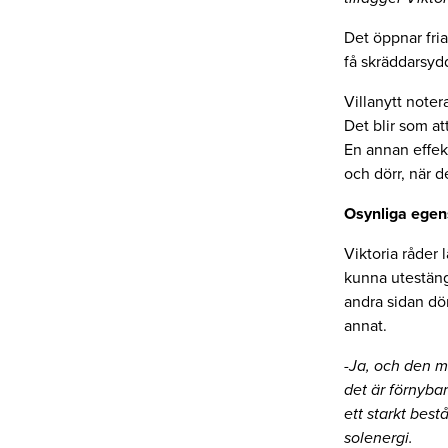
Det öppnar fria
få skräddarsyd
Villanytt noter
Det blir som a
En annan effekt
och dörr, när 
Osynliga ege
Viktoria råder l
kunna utestäng
andra sidan dö
annat.
-Ja, och den ma
det är förnyba
ett starkt best
solenergi.