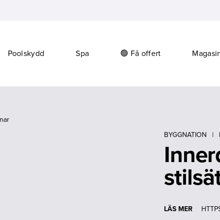
Poolskydd
Spa
🟢 Få offert
Magasi
anar
BYGGNATION
|
Inner
stils
LÄS MER
HTTP