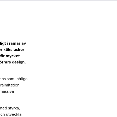
ligt i ramar av
jer köksluckor
tär mycket
örrars design,
änns som ihåliga
räimitation.
 massiva
med styrka,
 och utveckla