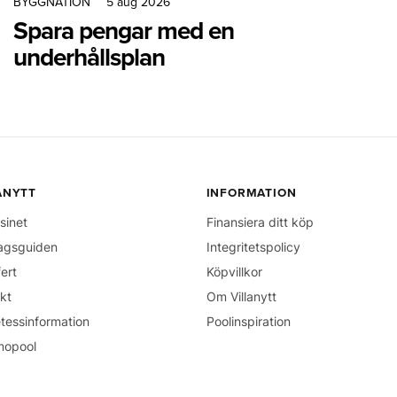
BYGGNATION
5 aug 2026
Spara pengar med en
underhållsplan
ANYTT
INFORMATION
sinet
Finansiera ditt köp
agsguiden
Integritetspolicy
fert
Köpvillkor
kt
Om Villanytt
tessinformation
Poolinspiration
mopool