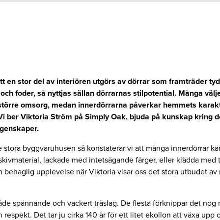
att en stor del av interiören utgörs av dörrar som framträder tyd
och foder, så nyttjas sällan dörrarnas stilpotential. Många väl
törre omsorg, medan innerdörrarna påverkar hemmets karak
Vi ber Viktoria Ström på Simply Oak, bjuda på kunskap kring d
egenskaper.
 de stora byggvaruhusen så konstaterar vi att många innerdörrar k
skivmaterial, lackade med intetsägande färger, eller klädda med t
n behaglig upplevelse när Viktoria visar oss det stora utbudet av
både spännande och vackert träslag. De flesta förknippar det nog 
h respekt. Det tar ju cirka 140 år för ett litet ekollon att växa upp