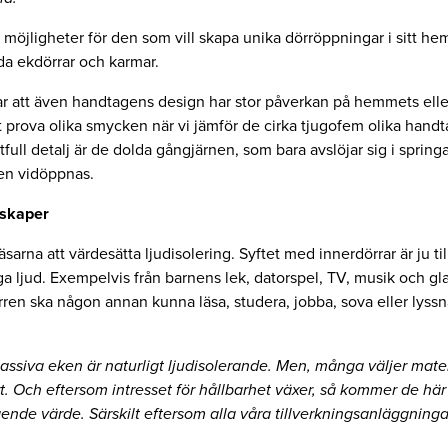
 möjligheter för den som vill skapa unika dörröppningar i sitt he
da ekdörrar och karmar.
ar att även handtagens design har stor påverkan på hemmets eller 
tt prova olika smycken när vi jämför de cirka tjugofem olika hand
full detalj är de dolda gångjärnen, som bara avslöjar sig i sprin
den vidöppnas.
nskaper
äsarna att värdesätta ljudisolering. Syftet med innerdörrar är ju till
a ljud. Exempelvis från barnens lek, datorspel, TV, musik och gl
rren ska någon annan kunna läsa, studera, jobba, sova eller lyss
ssiva eken är naturligt ljudisolerande. Men, många väljer materi
rt. Och eftersom intresset för hållbarhet växer, så kommer de här
ående värde. Särskilt eftersom alla våra tillverkningsanläggninga