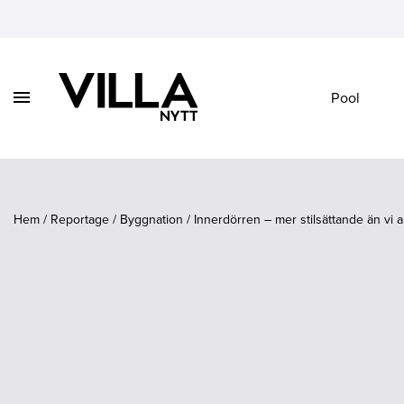
Visa
Pool
Vidare
/
till
dölj
innehåll
navigation
Hem
/
Reportage
/
Byggnation
/
Innerdörren – mer stilsättande än vi 