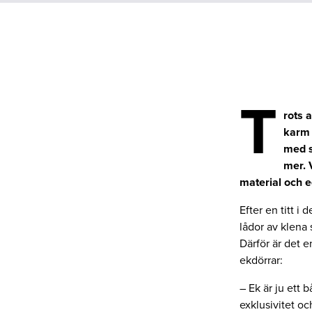
T
rots 
karm 
med s
mer. 
material och 
Efter en titt i
lådor av klena 
Därför är det e
ekdörrar:
– Ek är ju ett 
exklusivitet oc