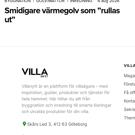
BYGGNATION
|
GOLV/MATTOR
|
INREDNING
6 aug 2026
Smidigare värmegolv som ”rullas
ut”
VILL
Maga
Föret
Villanytt är en plattform för villaägare – med
inspiration, guider, produkter och tjänster för
Få of
hela hemmet. Här hittar du allt från
Konta
byggnation och inredning till smarta lösningar
Sekre
och utvalda produkter för din villa.
Ther
Skårs Led 3, 412 63 Göteborg