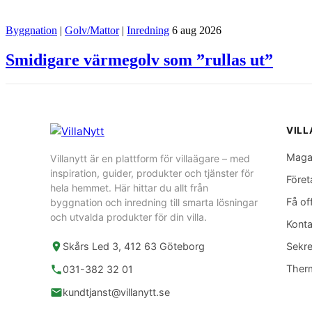
Byggnation
|
Golv/Mattor
|
Inredning
6 aug 2026
Smidigare värmegolv som ”rullas ut”
VIL
Maga
Villanytt är en plattform för villaägare – med
inspiration, guider, produkter och tjänster för
Föret
hela hemmet. Här hittar du allt från
Få of
byggnation och inredning till smarta lösningar
och utvalda produkter för din villa.
Konta
Skårs Led 3, 412 63 Göteborg
Sekre
Ther
031-382 32 01
kundtjanst@villanytt.se