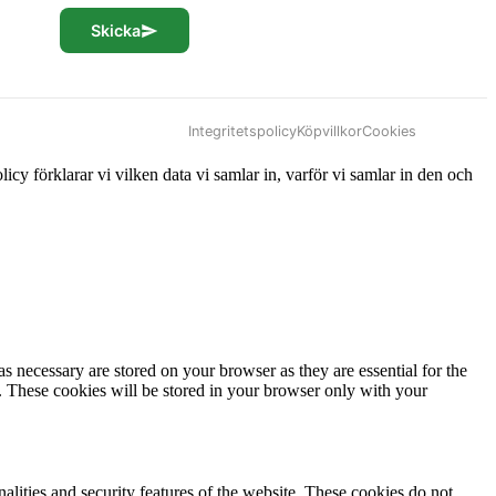
Skicka
Integritetspolicy
Köpvillkor
Cookies
icy förklarar vi vilken data vi samlar in, varför vi samlar in den och
s necessary are stored on your browser as they are essential for the
e. These cookies will be stored in your browser only with your
nalities and security features of the website. These cookies do not