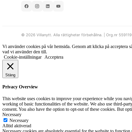
© 2026 Villanytt. Alla rättigheter förbehållna. | Org.nr 55911
Vi använder cookies på vår hemsida. Genom att klicka på acceptera så sa
vad vi använder den till.
Cookie-inställningar
Acceptera
Stäng
Privacy Overview
This website uses cookies to improve your experience while you navigat
working of basic functionalities of the website. We also use third-pa
consent. You also have the option to opt-out of these cookies. But op
Necessary
Necessary
Alltid aktiverad
Necessary cookies are absolutely essential for the website to function 