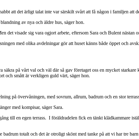
abbt att det ärligt talat inte var särskilt svårt att få någon i familjen att
 blandning av nya och äldre hus, säger hon.
en det visade sig vara ogjort arbete, eftersom Sara och Bulent nästan o
anlösningen med olika avdelningar gör att huset känns både öppet och av
ara säkra på vårt val och väl där så gav företaget oss en mycket starkare 
ort och smått är verkligen guld värt, säger hon.
elning på övervåningen, med sovrum, allrum, badrum och en stor terrass
änger med kompisar, säger Sara.
ng till en egen terrass. I föräldradelen fick en tänkt klädkammare istäl
 badrum totalt och det är otroligt skönt med tanke på att vi har tre barn