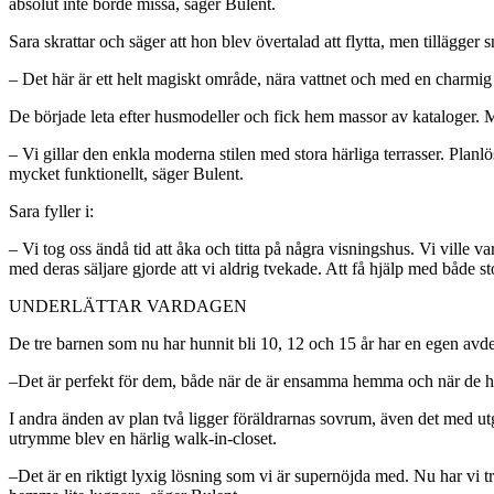
absolut inte borde missa, säger Bulent.
Sara skrattar och säger att hon blev övertalad att flytta, men tillägger sn
– Det här är ett helt magiskt område, nära vattnet och med en charmig
De började leta efter husmodeller och fick hem massor av kataloger. M
– Vi gillar den enkla moderna stilen med stora härliga terrasser. Pl
mycket funktionellt, säger Bulent.
Sara fyller i:
– Vi tog oss ändå tid att åka och titta på några visningshus. Vi ville v
med deras säljare gjorde att vi aldrig tvekade. Att få hjälp med både st
UNDERLÄTTAR VARDAGEN
De tre barnen som nu har hunnit bli 10, 12 och 15 år har en egen avd
–Det är perfekt för dem, både när de är ensamma hemma och när de h
I andra änden av plan två ligger föräldrarnas sovrum, även det med utgå
utrymme blev en härlig walk-in-closet.
–Det är en riktigt lyxig lösning som vi är supernöjda med. Nu har vi tre