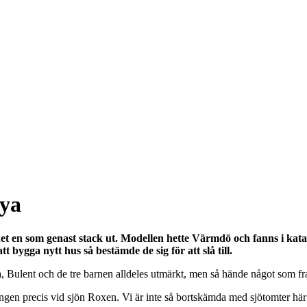
ya
 en som genast stack ut. Modellen hette Värmdö och fanns i katalog
tt bygga nytt hus så bestämde de sig för att slå till.
, Bulent och de tre barnen alldeles utmärkt, men så hände något som fram
ängen precis vid sjön Roxen. Vi är inte så bortskämda med sjötomter här