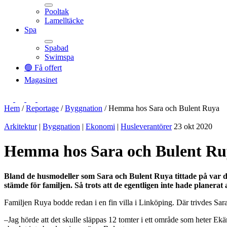
Pooltak
Lamelltäcke
Toggle
Spa
Spabad
Swimspa
Toggle
🟢 Få offert
Magasinet
Hem
/
Reportage
/
Byggnation
/
Hemma hos Sara och Bulent Ruya
Arkitektur
|
Byggnation
|
Ekonomi
|
Husleverantörer
23 okt 2020
Hemma hos Sara och Bulent Ru
Bland de husmodeller som Sara och Bulent Ruya tittade på var det
stämde för familjen. Så trots att de egentligen inte hade planerat a
Familjen Ruya bodde redan i en fin villa i Linköping. Där trivdes Sara
–Jag hörde att det skulle släppas 12 tomter i ett område som heter Ek