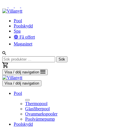
Vidare
Pool
till
Poolskydd
innehåll
Spa
🟢 Få offert
Magasinet
Sök
Sök
efter:
Visa / dölj navigation
Visa / dölj navigation
Pool
Thermopool
Glasfiberpool
Ovanmarkspooler
Poolvärmepump
Toggle
Poolskydd