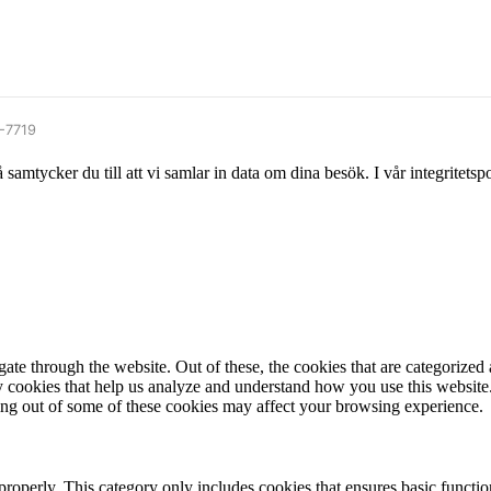
9-7719
mtycker du till att vi samlar in data om dina besök. I vår integritetspol
e through the website. Out of these, the cookies that are categorized a
rty cookies that help us analyze and understand how you use this websit
ting out of some of these cookies may affect your browsing experience.
properly. This category only includes cookies that ensures basic functio