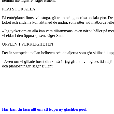
hemma lite lugnare, säger Bulent.
PLATS FÖR ALLA
På entréplanet finns tvättstuga, gästrum och generösa sociala ytor. De
köket och ändå ha kontakt med de andra, som sitter vid matbordet ell
–Jag tycker om att alla kan vara tillsammans, även när vi håller på med
vi eldar i den öppna spisen, säger Sara.
UPPLEV I VERKLIGHETEN
Det är samspelet mellan helheten och detaljerna som gör skillnad i u
–Även om vi gillade huset direkt, så är jag glad att vi tog oss tid att 
och planlösningar, säger Bulent.
Här kan du läsa allt om att köpa ny glasfiberpool.