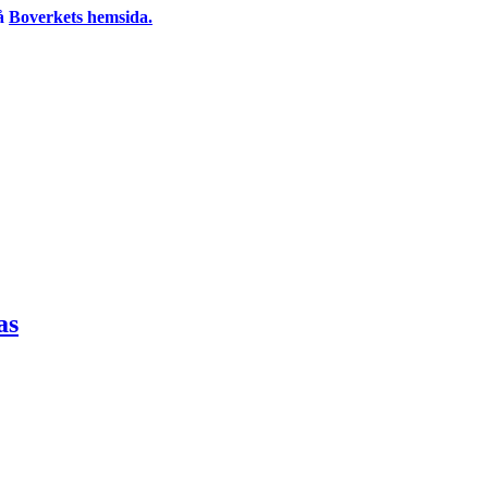
på
Boverkets hemsida.
as