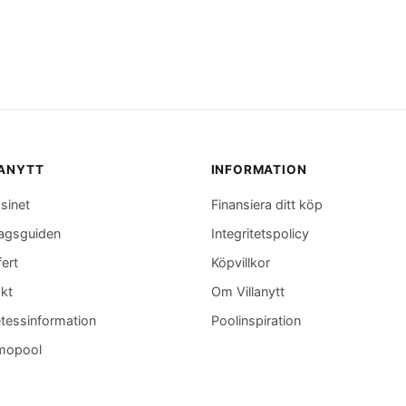
LANYTT
INFORMATION
sinet
Finansiera ditt köp
agsguiden
Integritetspolicy
fert
Köpvillkor
kt
Om Villanytt
tessinformation
Poolinspiration
mopool