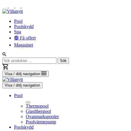
Vidare
Pool
till
Poolskydd
innehåll
Spa
🟢 Få offert
Magasinet
Sök
Sök
efter:
Visa / dölj navigation
Visa / dölj navigation
Pool
Thermopool
Glasfiberpool
Ovanmarkspooler
Poolvärmepump
Toggle
Poolskydd