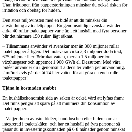
Utan friktionen från papperstorkningen minskar du också risken för
irritation och obehag för huden.
Den stora miljövinsten med en bidé är att du minskar din
användning av toalettpapper. En genomsnittlig svensk använder
cirka 40 rullar toalettpapper varje år, i ett hushåll med fyra personer
blir det närmare 150 rullar, lågt räknat.
– Tillsammans använder vi svenskar mer än 300 miljoner rullar
toalettpapper årligen. Det motsvarar cirka 2,3 miljoner döda träd,
675 miljoner liter förbrukat vatten, mer än 1,5 miljoner ton
växthusgaser och uppemot 1 900 GWh el. Dessutom: Med våra
bidéer använder du i genomsnitt 3 deciliter vatten per användning,
jämförelsevis går det åt 74 liter vatten för att göra en enda rulle
toalettpapper!
Tjäna in kostnaden snabbt
En hushållsekonomisk sida av saken är också värd att lyftas fram:
Det finns pengar att spara på att minimera din konsumtion av
toalettpapper.
– Väljer du en av våra bidéer, handduschen eller bidén som är
integrerad i toalettskålen, och har ett hushåll på fyra personer så
tjänar du in investeringskostnaden på 6-8 månader genom minskat