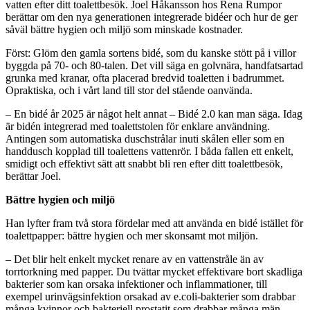
vatten efter ditt toalettbesök. Joel Håkansson hos Rena Rumpor
berättar om den nya generationen integrerade bidéer och hur de ger
såväl bättre hygien och miljö som minskade kostnader.
Först: Glöm den gamla sortens bidé, som du kanske stött på i villor
byggda på 70- och 80-talen. Det vill säga en golvnära, handfatsartad
grunka med kranar, ofta placerad bredvid toaletten i badrummet.
Opraktiska, och i vårt land till stor del stående oanvända.
– En bidé år 2025 är något helt annat – Bidé 2.0 kan man säga. Idag
är bidén integrerad med toalettstolen för enklare användning.
Antingen som automatiska duschstrålar inuti skålen eller som en
handdusch kopplad till toalettens vattenrör. I båda fallen ett enkelt,
smidigt och effektivt sätt att snabbt bli ren efter ditt toalettbesök,
berättar Joel.
Bättre hygien och miljö
Han lyfter fram två stora fördelar med att använda en bidé istället för
toalettpapper: bättre hygien och mer skonsamt mot miljön.
– Det blir helt enkelt mycket renare av en vattenstråle än av
torrtorkning med papper. Du tvättar mycket effektivare bort skadliga
bakterier som kan orsaka infektioner och inflammationer, till
exempel urinvägsinfektion orsakad av e.coli-bakterier som drabbar
många kvinnor och bakteriell prostatit som drabbar många män.