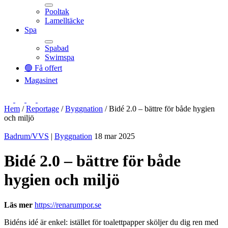
Pooltak
Lamelltäcke
Toggle
Spa
Spabad
Swimspa
Toggle
🟢 Få offert
Magasinet
Hem
/
Reportage
/
Byggnation
/
Bidé 2.0 – bättre för både hygien
och miljö
Badrum/VVS
|
Byggnation
18 mar 2025
Bidé 2.0 – bättre för både
hygien och miljö
Läs mer
https://renarumpor.se
Bidéns idé är enkel: istället för toalettpapper sköljer du dig ren med