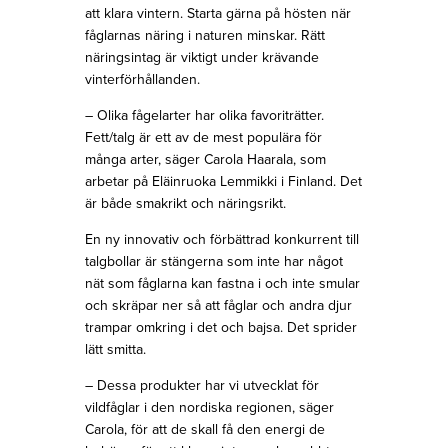
att klara vintern. Starta gärna på hösten när
fåglarnas näring i naturen minskar. Rätt
näringsintag är viktigt under krävande
vinterförhållanden.
– Olika fågelarter har olika favoriträtter.
Fett/talg är ett av de mest populära för
många arter, säger Carola Haarala, som
arbetar på Eläinruoka Lemmikki i Finland. Det
är både smakrikt och näringsrikt.
En ny innovativ och förbättrad konkurrent till
talgbollar är stängerna som inte har något
nät som fåglarna kan fastna i och inte smular
och skräpar ner så att fåglar och andra djur
trampar omkring i det och bajsa. Det sprider
lätt smitta.
– Dessa produkter har vi utvecklat för
vildfåglar i den nordiska regionen, säger
Carola, för att de skall få den energi de