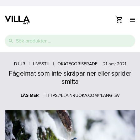
Visa
/
dölj
Vidare
navig
Sök
till
efter:
innehåll
e
Thermopool
Pooltak
Spabad
e
DJUR
|
LIVSSTIL
|
OKATEGORISERADE
21 nov 2021
Fågelmat som inte skräpar ner eller sprider
Glasfiberpool
Lamelltäcke
Swimspa
e
smitta
Ovanmarkspooler
LÄS MER
HTTPS://ELAINRUOKA.COM/?LANG=SV
Poolvärmepump