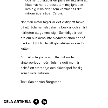
och när du skapar en plats för fåglarna att
hitta mat har du dessutom möjlighet att
lära dig vilka arter som kommer till ditt
närområde, säger Carola.
När man matar fåglar är det viktigt att tänka
på att fåglarna helst ska ha buskar och snår i
närheten att gömma sig i. Samtidigt är det
bra om buskarna inte skymmer ända ner på
marken. Då blir de lätt gömställen också för
katter.
Att hjälpa fåglarna att hitta mat under
vinterperioden gör fåglarna gott men är
också ett stort nöje och skådespel för dig
som älskar naturen.
Text: Sabine von Borgstede
DELA ARTIKELN