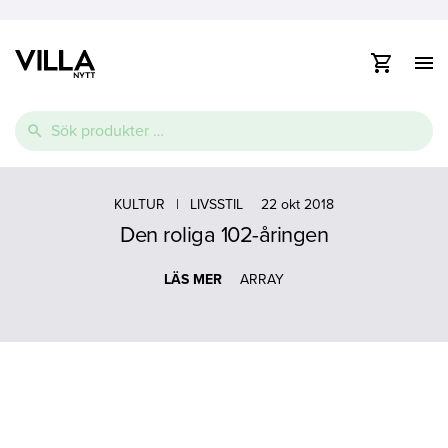
Visa
/
dölj
Vidare
navig
Sök
till
efter:
innehåll
e
Thermopool
Pooltak
Spabad
e
KULTUR
|
LIVSSTIL
22 okt 2018
Den roliga 102-åringen
Glasfiberpool
Lamelltäcke
Swimspa
e
Ovanmarkspooler
LÄS MER
ARRAY
Poolvärmepump