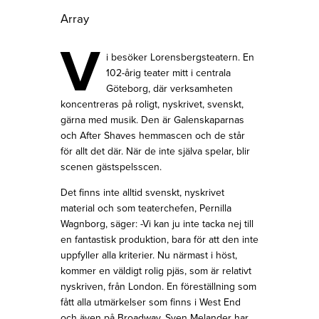
Array
V
i besöker Lorensbergsteatern. En
102-årig teater mitt i centrala
Göteborg, där verksamheten
koncentreras på roligt, nyskrivet, svenskt,
gärna med musik. Den är Galenskaparnas
och After Shaves hemmascen och de står
för allt det där. När de inte själva spelar, blir
scenen gästspelsscen.
Det finns inte alltid svenskt, nyskrivet
material och som teaterchefen, Pernilla
Wagnborg, säger: -Vi kan ju inte tacka nej till
en fantastisk produktion, bara för att den inte
uppfyller alla kriterier. Nu närmast i höst,
kommer en väldigt rolig pjäs, som är relativt
nyskriven, från London. En föreställning som
fått alla utmärkelser som finns i West End
och även på Broadway. Sven Melander har