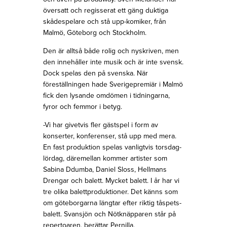
översatt och regisserat ett gäng duktiga
skådespelare och stå upp-komiker, från
Malmö, Göteborg och Stockholm.
Den är alltså både rolig och nyskriven, men
den innehåller inte musik och är inte svensk.
Dock spelas den på svenska. När
föreställningen hade Sverigepremiär i Malmö
fick den lysande omdömen i tidningarna,
fyror och femmor i betyg.
-Vi har givetvis fler gästspel i form av
konserter, konferenser, stå upp med mera.
En fast produktion spelas vanligtvis torsdag-
lördag, däremellan kommer artister som
Sabina Ddumba, Daniel Sloss, Hellmans
Drengar och balett. Mycket balett. I år har vi
tre olika balettproduktioner. Det känns som
om göteborgarna längtar efter riktig tåspets-
balett. Svansjön och Nötknäpparen står på
repertoaren, berättar Pernilla.