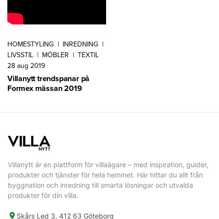
HOMESTYLING
|
INREDNING
|
LIVSSTIL
|
MÖBLER
|
TEXTIL
28 aug 2019
Villanytt trendspanar på
Formex mässan 2019
Villanytt är en plattform för villaägare – med inspiration, guider,
produkter och tjänster för hela hemmet. Här hittar du allt från
byggnation och inredning till smarta lösningar och utvalda
produkter för din villa.
Skårs Led 3, 412 63 Göteborg