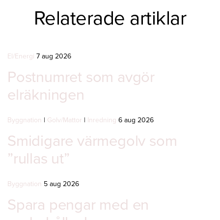
Relaterade artiklar
El/Energi
7 aug 2026
Postnumret som avgör
elräkningen
Byggnation
|
Golv/Mattor
|
Inredning
6 aug 2026
Smidigare värmegolv som
”rullas ut”
Byggnation
5 aug 2026
Spara pengar med en