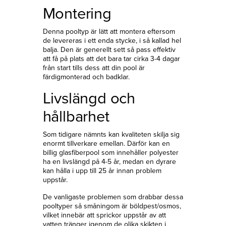
Montering
Denna pooltyp är lätt att montera eftersom
de levereras i ett enda stycke, i så kallad hel
balja. Den är generellt sett så pass effektiv
att få på plats att det bara tar cirka 3-4 dagar
från start tills dess att din pool är
färdigmonterad och badklar.
Livslängd och
hållbarhet
Som tidigare nämnts kan kvaliteten skilja sig
enormt tillverkare emellan. Därför kan en
billig glasfiberpool som innehåller polyester
ha en livslängd på 4-5 år, medan en dyrare
kan hålla i upp till 25 år innan problem
uppstår.
De vanligaste problemen som drabbar dessa
pooltyper så småningom är böldpest/osmos,
vilket innebär att sprickor uppstår av att
vatten tränger igenom de olika skikten i