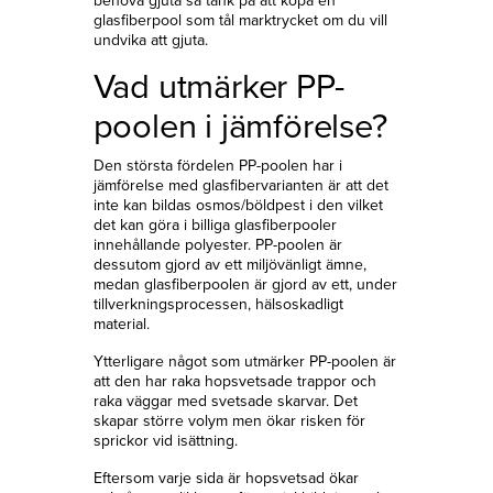
behöva gjuta så tänk på att köpa en
glasfiberpool som tål marktrycket om du vill
undvika att gjuta.
Vad utmärker PP-
poolen i jämförelse?
Den största fördelen PP-poolen har i
jämförelse med glasfibervarianten är att det
inte kan bildas osmos/böldpest i den vilket
det kan göra i billiga glasfiberpooler
innehållande polyester. PP-poolen är
dessutom gjord av ett miljövänligt ämne,
medan glasfiberpoolen är gjord av ett, under
tillverkningsprocessen, hälsoskadligt
material.
Ytterligare något som utmärker PP-poolen är
att den har raka hopsvetsade trappor och
raka väggar med svetsade skarvar. Det
skapar större volym men ökar risken för
sprickor vid isättning.
Eftersom varje sida är hopsvetsad ökar