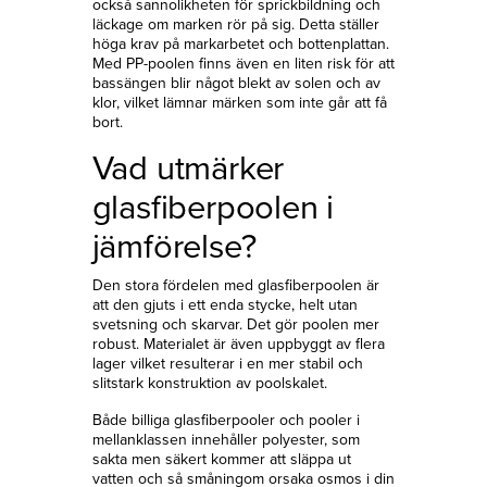
också sannolikheten för sprickbildning och
läckage om marken rör på sig. Detta ställer
höga krav på markarbetet och bottenplattan.
Med PP-poolen finns även en liten risk för att
bassängen blir något blekt av solen och av
klor, vilket lämnar märken som inte går att få
bort.
Vad utmärker
glasfiberpoolen i
jämförelse?
Den stora fördelen med glasfiberpoolen är
att den gjuts i ett enda stycke, helt utan
svetsning och skarvar. Det gör poolen mer
robust. Materialet är även uppbyggt av flera
lager vilket resulterar i en mer stabil och
slitstark konstruktion av poolskalet.
Både billiga glasfiberpooler och pooler i
mellanklassen innehåller polyester, som
sakta men säkert kommer att släppa ut
vatten och så småningom orsaka osmos i din