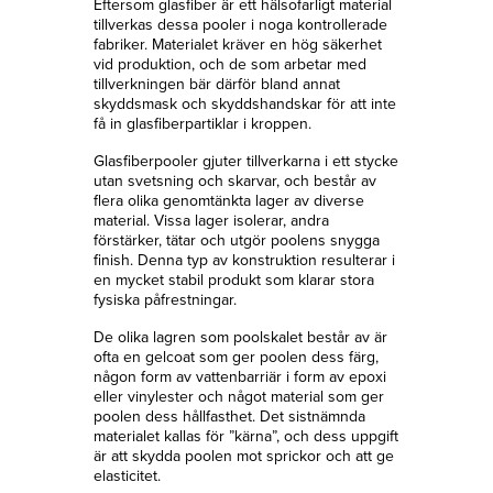
Eftersom glasfiber är ett hälsofarligt material
tillverkas dessa pooler i noga kontrollerade
fabriker. Materialet kräver en hög säkerhet
vid produktion, och de som arbetar med
tillverkningen bär därför bland annat
skyddsmask och skyddshandskar för att inte
få in glasfiberpartiklar i kroppen.
Glasfiberpooler gjuter tillverkarna i ett stycke
utan svetsning och skarvar, och består av
flera olika genomtänkta lager av diverse
material. Vissa lager isolerar, andra
förstärker, tätar och utgör poolens snygga
finish. Denna typ av konstruktion resulterar i
en mycket stabil produkt som klarar stora
fysiska påfrestningar.
De olika lagren som poolskalet består av är
ofta en gelcoat som ger poolen dess färg,
någon form av vattenbarriär i form av epoxi
eller vinylester och något material som ger
poolen dess hållfasthet. Det sistnämnda
materialet kallas för ”kärna”, och dess uppgift
är att skydda poolen mot sprickor och att ge
elasticitet.