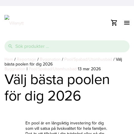
Visa
/
dölj
Vidare
navig
e
till
Sök
innehåll
efter:
e
Thermopool
Pooltak
Spabad
Hem
/
Reportage
/
Byggnation
/
Pool/Spabad/Utomhusbad
/
Välj
bästa poolen för dig 2026
e
Byggnation
Glasfiberpool
Lamelltäcke
Swimspa
|
Pool/Spabad/Utomhusbad
13 mar 2026
Välj bästa poolen
Ovanmarkspooler
för dig 2026
Poolvärmepump
En pool är en långsiktig investering för dig
som vill satsa på livskvalitet för hela familjen.
Det är ett tillskott i din trädgård eller på din