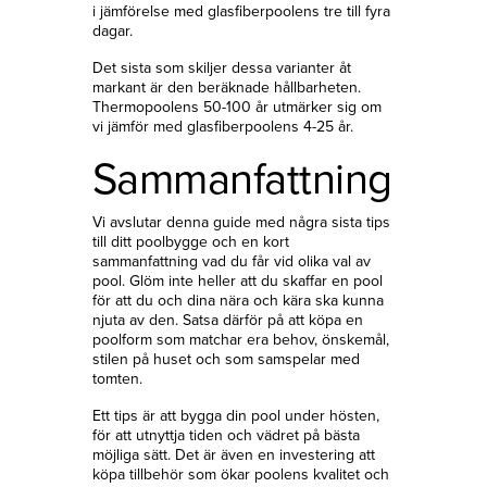
i jämförelse med glasfiberpoolens tre till fyra
dagar.
Det sista som skiljer dessa varianter åt
markant är den beräknade hållbarheten.
Thermopoolens 50-100 år utmärker sig om
vi jämför med glasfiberpoolens 4-25 år.
Sammanfattning
Vi avslutar denna guide med några sista tips
till ditt poolbygge och en kort
sammanfattning vad du får vid olika val av
pool. Glöm inte heller att du skaffar en pool
för att du och dina nära och kära ska kunna
njuta av den. Satsa därför på att köpa en
poolform som matchar era behov, önskemål,
stilen på huset och som samspelar med
tomten.
Ett tips är att bygga din pool under hösten,
för att utnyttja tiden och vädret på bästa
möjliga sätt. Det är även en investering att
köpa tillbehör som ökar poolens kvalitet och