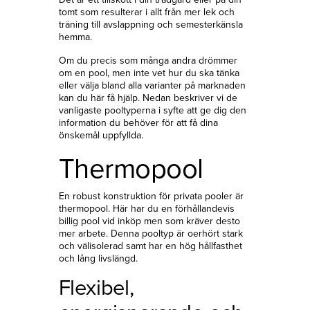
tomt som resulterar i allt från mer lek och
träning till avslappning och semesterkänsla
hemma.
Om du precis som många andra drömmer
om en pool, men inte vet hur du ska tänka
eller välja bland alla varianter på marknaden
kan du här få hjälp. Nedan beskriver vi de
vanligaste pooltyperna i syfte att ge dig den
information du behöver för att få dina
önskemål uppfyllda.
Thermopool
En robust konstruktion för privata pooler är
thermopool. Här har du en förhållandevis
billig pool vid inköp men som kräver desto
mer arbete. Denna pooltyp är oerhört stark
och välisolerad samt har en hög hållfasthet
och lång livslängd.
Flexibel,