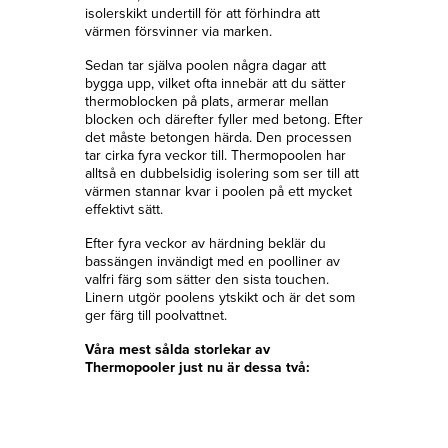
isolerskikt undertill för att förhindra att
värmen försvinner via marken.
Sedan tar själva poolen några dagar att
bygga upp, vilket ofta innebär att du sätter
thermoblocken på plats, armerar mellan
blocken och därefter fyller med betong. Efter
det måste betongen härda. Den processen
tar cirka fyra veckor till. Thermopoolen har
alltså en dubbelsidig isolering som ser till att
värmen stannar kvar i poolen på ett mycket
effektivt sätt.
Efter fyra veckor av härdning beklär du
bassängen invändigt med en poolliner av
valfri färg som sätter den sista touchen.
Linern utgör poolens ytskikt och är det som
ger färg till poolvattnet.
Våra mest sålda storlekar av
Thermopooler just nu är dessa två: