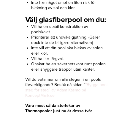
Inte har något emot en liten risk för
blekning av sol och klor.
Välj glasfiberpool om du:
Vill ha en stabil konstruktion av
poolskalet.
Prioriterar att undvika gjutning. (Gäller
dock inte de billigare alternativen)
Inte vill att din pool ska blekas av solen
eller klor.
Vill ha fler färgval.
Önskar ha en säkerhetskant runt poolen
eller snyggare trappor utan kanter.
Vill du veta mer om alla stegen i en pools
förverkligande? Besök då sidan ”
”Bygga pool
steg för steg” av Adam Kasmo på
KonceptMark.se
Våra mest sålda storlekar av
Thermopooler just nu är dessa två: