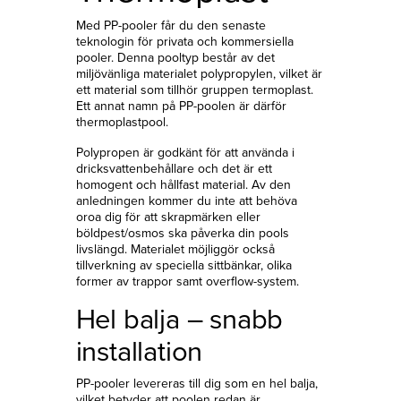
Med PP-pooler får du den senaste
teknologin för privata och kommersiella
pooler. Denna pooltyp består av det
miljövänliga materialet polypropylen, vilket är
ett material som tillhör gruppen termoplast.
Ett annat namn på PP-poolen är därför
thermoplastpool.
Polypropen är godkänt för att använda i
dricksvattenbehållare och det är ett
homogent och hållfast material. Av den
anledningen kommer du inte att behöva
oroa dig för att skrapmärken eller
böldpest/osmos ska påverka din pools
livslängd. Materialet möjliggör också
tillverkning av speciella sittbänkar, olika
former av trappor samt overflow-system.
Hel balja – snabb
installation
PP-pooler levereras till dig som en hel balja,
vilket betyder att poolen redan är