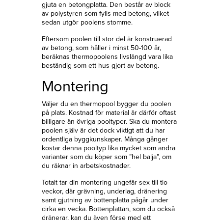
gjuta en betongplatta. Den består av block
av polystyren som fylls med betong, vilket
sedan utgör poolens stomme.
Eftersom poolen till stor del är konstruerad
av betong, som håller i minst 50-100 år,
beräknas thermopoolens livslängd vara lika
beständig som ett hus gjort av betong.
Montering
Väljer du en thermopool bygger du poolen
på plats. Kostnad för material är därför oftast
billigare än övriga pooltyper. Ska du montera
poolen själv är det dock viktigt att du har
ordentliga byggkunskaper. Många gånger
kostar denna pooltyp lika mycket som andra
varianter som du köper som ”hel balja”, om
du räknar in arbetskostnader.
Totalt tar din montering ungefär sex till tio
veckor, där grävning, underlag, dränering
samt gjutning av bottenplatta pågår under
cirka en vecka. Bottenplattan, som du också
dränerar, kan du även förse med ett