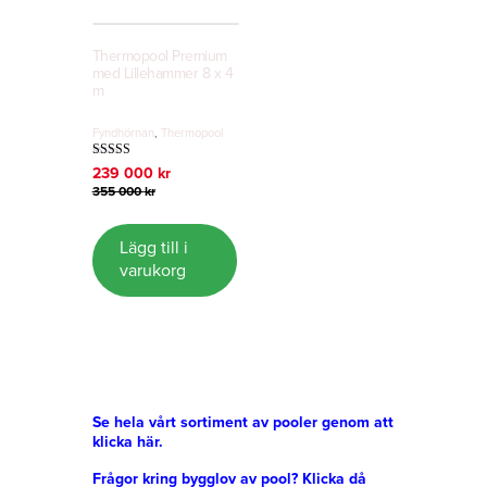
Thermopool Premium
med Lillehammer 8 x 4
m
Fyndhörnan
,
Thermopool
Betygsatt
Det
Det
239 000
kr
5.00
ursprungliga
nuvarande
355 000
kr
av 5
priset
priset
var:
är:
355
239
Lägg till i
000 kr.
000 kr.
varukorg
Se hela vårt sortiment av pooler genom att
klicka här.
Frågor kring bygglov av pool? Klicka då