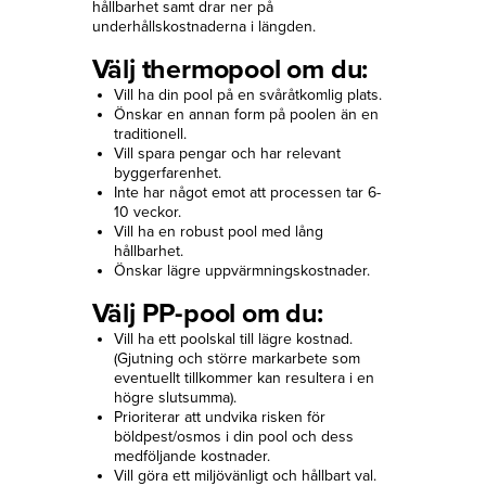
hållbarhet samt drar ner på
underhållskostnaderna i längden.
Välj thermopool om du:
Vill ha din pool på en svåråtkomlig plats.
Önskar en annan form på poolen än en
traditionell.
Vill spara pengar och har relevant
byggerfarenhet.
Inte har något emot att processen tar 6-
10 veckor.
Vill ha en robust pool med lång
hållbarhet.
Önskar lägre uppvärmningskostnader.
Välj PP-pool om du:
Vill ha ett poolskal till lägre kostnad.
(Gjutning och större markarbete som
eventuellt tillkommer kan resultera i en
högre slutsumma).
Prioriterar att undvika risken för
böldpest/osmos i din pool och dess
medföljande kostnader.
Vill göra ett miljövänligt och hållbart val.