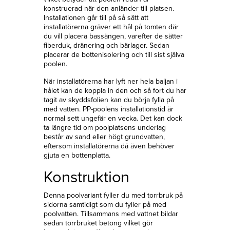
konstruerad när den anländer till platsen.
Installationen går till på så sätt att
installatörerna gräver ett hål på tomten där
du vill placera bassängen, varefter de sätter
fiberduk, dränering och bärlager. Sedan
placerar de bottenisolering och till sist själva
poolen.
När installatörerna har lyft ner hela baljan i
hålet kan de koppla in den och så fort du har
tagit av skyddsfolien kan du börja fylla på
med vatten. PP-poolens installationstid är
normal sett ungefär en vecka. Det kan dock
ta längre tid om poolplatsens underlag
består av sand eller högt grundvatten,
eftersom installatörerna då även behöver
gjuta en bottenplatta.
Konstruktion
Denna poolvariant fyller du med torrbruk på
sidorna samtidigt som du fyller på med
poolvatten. Tillsammans med vattnet bildar
sedan torrbruket betong vilket gör