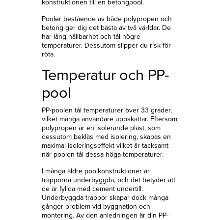
konstruktionen till en betongpool.
Pooler bestående av både polypropen och
betong ger dig det bästa av två världar. De
har lång hållbarhet och tål högre
temperaturer. Dessutom slipper du risk för
röta.
Temperatur och PP-
pool
PP-poolen tål temperaturer över 33 grader,
vilket många användare uppskattar. Eftersom
polypropen är en isolerande plast, som
dessutom bekläs med isolering, skapas en
maximal isoleringseffekt vilket är tacksamt
när poolen tål dessa höga temperaturer.
I många äldre poolkonstruktioner är
trapporna underbyggda, och det betyder att
de är fyllda med cement undertill.
Underbyggda trappor skapar dock många
gånger problem vid byggnation och
montering. Av den anledningen är din PP-