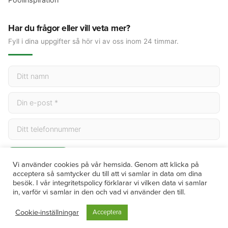
Har du frågor eller vill veta mer?
Fyll i dina uppgifter så hör vi av oss inom 24 timmar.
Skicka
Vi använder cookies på vår hemsida. Genom att klicka på
acceptera så samtycker du till att vi samlar in data om dina
besök. I vår integritetspolicy förklarar vi vilken data vi samlar
in, varför vi samlar in den och vad vi använder den till.
© 2026 Villanytt. Alla rättigheter förbehållna. | Org.nr 559119-7719
Cookie-inställningar
Acceptera
Integritetspolicy
Köpvillkor
Cookies