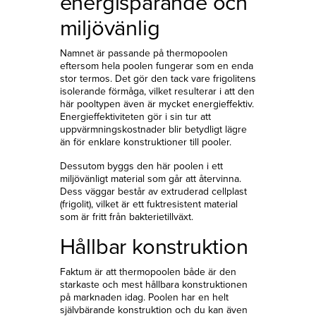
energisparande och
miljövänlig
Namnet är passande på thermopoolen
eftersom hela poolen fungerar som en enda
stor termos. Det gör den tack vare frigolitens
isolerande förmåga, vilket resulterar i att den
här pooltypen även är mycket energieffektiv.
Energieffektiviteten gör i sin tur att
uppvärmningskostnader blir betydligt lägre
än för enklare konstruktioner till pooler.
Dessutom byggs den här poolen i ett
miljövänligt material som går att återvinna.
Dess väggar består av extruderad cellplast
(frigolit), vilket är ett fuktresistent material
som är fritt från bakterietillväxt.
Hållbar konstruktion
Faktum är att thermopoolen både är den
starkaste och mest hållbara konstruktionen
på marknaden idag. Poolen har en helt
självbärande konstruktion och du kan även