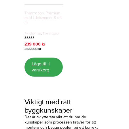
Thermopool Premium
med Lillehammer 8 x 4
m
Fyndhörnan
,
Thermopool
Betygsatt
Det
Det
239 000
kr
5.00
ursprungliga
nuvarande
355 000
kr
av 5
priset
priset
var:
är:
355
239
Lägg till i
000 kr.
000 kr.
varukorg
Viktigt med rätt
byggkunskaper
Det är av yttersta vikt att du har de
kunskaper som processen kräver för att
montera och bygga poolen på ett korrekt