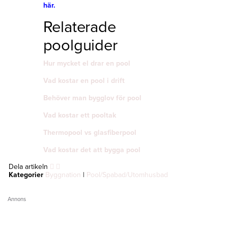
här.
Relaterade
poolguider
Hur mycket el drar en pool
Vad kostar en pool i drift
Behöver man bygglov för pool
Vad kostar ett pooltak
Thermopool vs glasfiberpool
Vad kostar det att bygga pool
Dela artikeln
Kategorier
Byggnation
|
Pool/Spabad/Utomhusbad
Annons