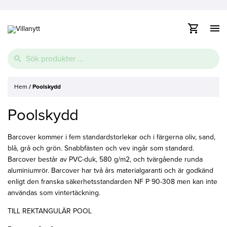
Visa
/
dölj
Vidare
Sök
navig
till
efter:
innehåll
e
Hem
/
Poolskydd
Thermopool
Pooltak
Spabad
e
Poolskydd
Glasfiberpool
Lamelltäcke
Swimspa
e
Ovanmarkspooler
Barcover kommer i fem standardstorlekar och i färgerna oliv, sand,
blå, grå och grön. Snabbfästen och vev ingår som standard.
Poolvärmepump
Barcover består av PVC-duk, 580 g/m2, och tvärgående runda
aluminiumrör. Barcover har två års materialgaranti och är godkänd
enligt den franska säkerhetsstandarden NF P 90-308 men kan inte
användas som vintertäckning.
TILL REKTANGULÄR POOL